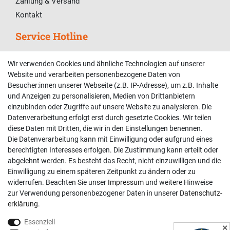
Zahlung & Versand
Kontakt
Service Hotline
Telefonische Unterstützung und Beratung unter:
Wir verwenden Cookies und ähnliche Technologien auf unserer
02381 9878909
Website und verarbeiten personenbezogene Daten von
Besucher:innen unserer Webseite (z.B. IP-Adresse), um z.B. Inhalte
Mo-Fr, 9:00 - 18:00 Uhr
und Anzeigen zu personalisieren, Medien von Drittanbietern
Sa, 9:00 - 13:00 Uhr
einzubinden oder Zugriffe auf unsere Website zu analysieren. Die
Datenverarbeitung erfolgt erst durch gesetzte Cookies. Wir teilen
Kundenkonto
diese Daten mit Dritten, die wir in den Einstellungen benennen.
Die Datenverarbeitung kann mit Einwilligung oder aufgrund eines
Registrieren
berechtigten Interesses erfolgen. Die Zustimmung kann erteilt oder
abgelehnt werden. Es besteht das Recht, nicht einzuwilligen und die
Login
Einwilligung zu einem späteren Zeitpunkt zu ändern oder zu
Hilfe
widerrufen. Beachten Sie unser
Impressum
und weitere Hinweise
Informationen
zur Verwendung personenbezogener Daten in unserer
Daten­schutz­
erklärung
.
Widerrufsrecht
Essenziell
Impressum
✕