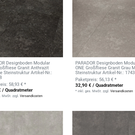
R Designboden Modular
PARADOR Designboden Modu
ßfliese Granit Anthrazit
ONE Großfliese Granit Grau M
e Steinstruktur Artikel-Nr.:
Steinstruktur Artikel-Nr.: 174
8
56,13 € *
58,93 € *
32,90 € / Quadratmeter
€ / Quadratmeter
*
inkl. ges. MwSt.
zzgl.
Versandkosten
s. MwSt.
zzgl.
Versandkosten