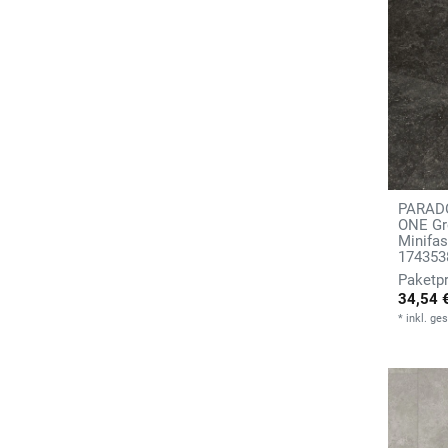
PARADO
ONE Gro
Minifas
174353
34,54 
*
inkl. ge