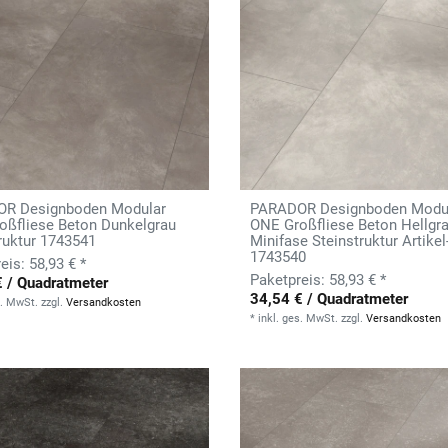
R Designboden Modular
PARADOR Designboden Modu
oßfliese Beton Dunkelgrau
ONE Großfliese Beton Hellgr
ruktur 1743541
Minifase Steinstruktur Artikel-
1743540
58,93 € *
58,93 € *
€ / Quadratmeter
34,54 € / Quadratmeter
s. MwSt.
zzgl.
Versandkosten
*
inkl. ges. MwSt.
zzgl.
Versandkosten