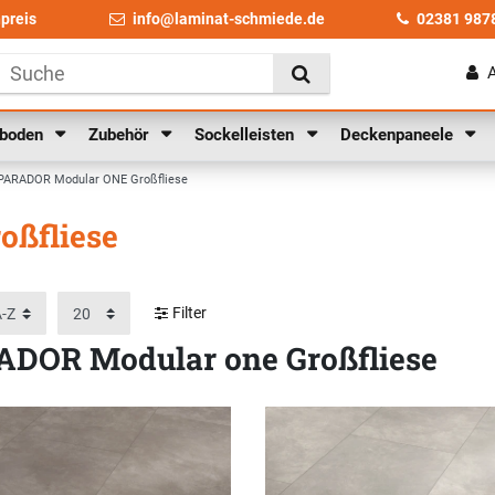
npreis
info@laminat-schmiede.de
02381 987
lboden
Zubehör
Sockelleisten
Deckenpaneele
PARADOR Modular ONE Großfliese
ßfliese
Filter
DOR Modular one Großfliese