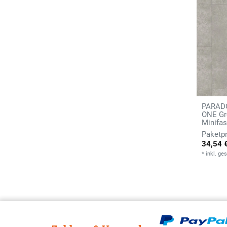
PARADO
ONE Gro
Minifas
34,54 
*
inkl. ge