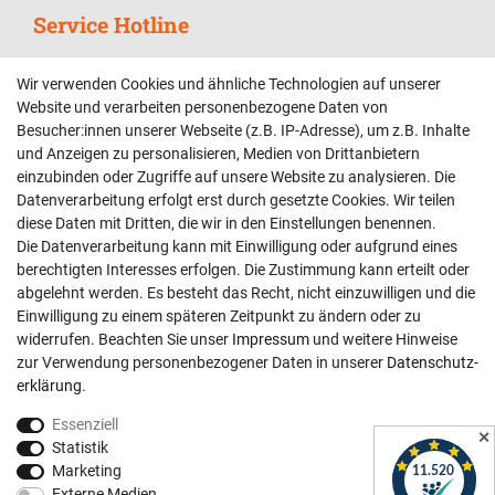
Service Hotline
Telefonische Unterstützung und Beratung unter:
Wir verwenden Cookies und ähnliche Technologien auf unserer
02381 9878909
Website und verarbeiten personenbezogene Daten von
Besucher:innen unserer Webseite (z.B. IP-Adresse), um z.B. Inhalte
Mo-Fr, 9:00 - 18:00 Uhr
und Anzeigen zu personalisieren, Medien von Drittanbietern
Sa, 9:00 - 13:00 Uhr
einzubinden oder Zugriffe auf unsere Website zu analysieren. Die
Datenverarbeitung erfolgt erst durch gesetzte Cookies. Wir teilen
Kundenkonto
diese Daten mit Dritten, die wir in den Einstellungen benennen.
Die Datenverarbeitung kann mit Einwilligung oder aufgrund eines
Registrieren
berechtigten Interesses erfolgen. Die Zustimmung kann erteilt oder
abgelehnt werden. Es besteht das Recht, nicht einzuwilligen und die
Login
Einwilligung zu einem späteren Zeitpunkt zu ändern oder zu
Hilfe
widerrufen. Beachten Sie unser
Impressum
und weitere Hinweise
Informationen
zur Verwendung personenbezogener Daten in unserer
Daten­schutz­
erklärung
.
Widerrufsrecht
Essenziell
Impressum
✕
Statistik
Datenschutzerklärung
Marketing
Externe Medien