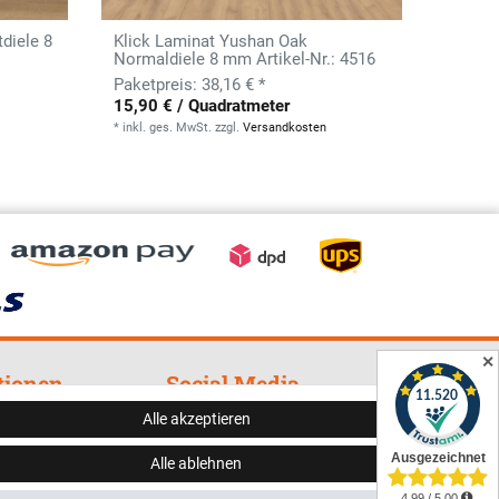
diele 8
Klick Laminat Yushan Oak
Normaldiele 8 mm Artikel-Nr.: 4516
38,16 € *
15,90 € / Quadratmeter
*
inkl. ges. MwSt.
zzgl.
Versandkosten
✕
tionen
Social Media
Alle akzeptieren
cht
Alle ablehnen
zerklärung