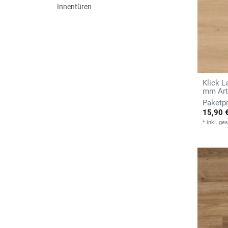
Innentüren
Klick L
mm Arti
15,90 
*
inkl. ge