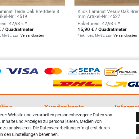
aminat Teide Oak Breitdiele 8
Klick Laminat Vesuv Oak Breit
kel-Nr.: 4519
mm Artikel-Nr.: 4527
42,93 € *
42,93 € *
€ / Quadratmeter
15,90 € / Quadratmeter
s. MwSt.
zzgl.
Versandkosten
*
inkl. ges. MwSt.
zzgl.
Versandkosten
tline
Kundenkonto
Informa
serer Website und verarbeiten personenbezogene Daten von
nterstützung und
Registrieren
Widerrufsre
. Inhalte und Anzeigen zu personalisieren, Medien von
Login
Impressum
e zu analysieren. Die Datenverarbeitung erfolgt erst durch
r in den Einstellungen benennen.
Hilfe
Datenschut