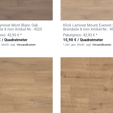
Laminat Mont Blanc Oak
Klick Laminat Mount Everest
ele 8 mm Artikel-Nr.: 4525
Breitdiele 8 mm Artikel-Nr.: 4
42,93 € *
42,93 € *
€ / Quadratmeter
15,90 € / Quadratmeter
s. MwSt.
zzgl.
Versandkosten
*
inkl. ges. MwSt.
zzgl.
Versandkosten