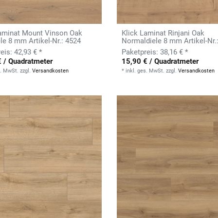
Laminat Mount Vinson Oak
Klick Laminat Rinjani Oak
ele 8 mm Artikel-Nr.: 4524
Normaldiele 8 mm Artikel-Nr.
42,93 € *
38,16 € *
€ / Quadratmeter
15,90 € / Quadratmeter
s. MwSt.
zzgl.
Versandkosten
*
inkl. ges. MwSt.
zzgl.
Versandkosten