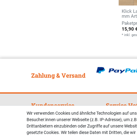
Klick L
mm Arti
15,90 
*
inkl. ge
Zahlung & Versand
Kundenservice
Service Ho
Wir verwenden Cookies und ähnliche Technologien auf un
Zahlung & Versand
Telefonische U
Besucher:innen unserer Webseite (z.B. IP-Adresse), um z.B
Beratung unter:
Kontakt
Drittanbietern einzubinden oder Zugriffe auf unsere Websit
gesetzte Cookies. Wir teilen diese Daten mit Dritten, die wi
02381 9878909