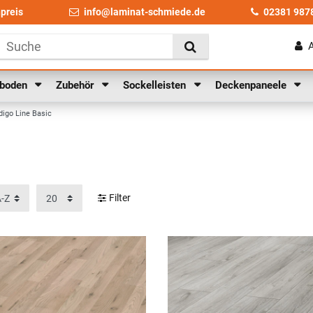
npreis
info@laminat-schmiede.de
02381 987
lboden
Zubehör
Sockelleisten
Deckenpaneele
igo Line Basic
Filter