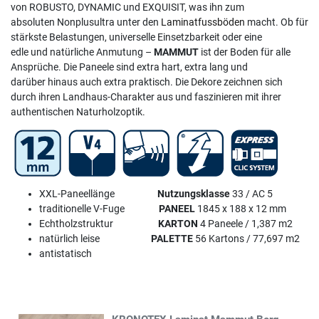
von ROBUSTO, DYNAMIC und EXQUISIT, was ihn zum
absoluten Nonplusultra unter den
Laminatfussböden
macht. Ob für
stärkste Belastungen, universelle Einsetzbarkeit oder eine
edle und natürliche Anmutung –
MAMMUT
ist der Boden für alle
Ansprüche. Die Paneele sind extra hart, extra lang und
darüber hinaus auch extra praktisch. Die Dekore zeichnen sich
durch ihren Landhaus-Charakter aus und faszinieren mit ihrer
authentischen Naturholzoptik.
XXL-Paneellänge
Nutzungsklasse
33 / AC 5
traditionelle V-Fuge
PANEEL
1845 x 188 x 12 mm
Echtholzstruktur
KARTON
4 Paneele / 1,387 m2
natürlich leise
PALETTE
56 Kartons / 77,697 m2
antistatisch