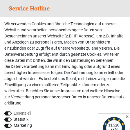
Service Hotline
Telefonische Unterstützung und Beratung unter:
Wir verwenden Cookies und ähnliche Technologien auf unserer
02381 9878909
Website und verarbeiten personenbezogene Daten von
Besucher:innen unserer Webseite (z.B. IP-Adresse), um z.B. Inhalte
Mo-Fr, 9:00 - 18:00 Uhr
und Anzeigen zu personalisieren, Medien von Drittanbietern
Sa, 9:00 - 13:00 Uhr
einzubinden oder Zugriffe auf unsere Website zu analysieren. Die
Datenverarbeitung erfolgt erst durch gesetzte Cookies. Wir teilen
Kundenkonto
diese Daten mit Dritten, die wir in den Einstellungen benennen.
Die Datenverarbeitung kann mit Einwilligung oder aufgrund eines
Registrieren
berechtigten Interesses erfolgen. Die Zustimmung kann erteilt oder
abgelehnt werden. Es besteht das Recht, nicht einzuwilligen und die
Login
Einwilligung zu einem späteren Zeitpunkt zu ändern oder zu
Hilfe
widerrufen. Beachten Sie unser
Impressum
und weitere Hinweise
Informationen
zur Verwendung personenbezogener Daten in unserer
Daten­schutz­
erklärung
.
Widerrufsrecht
Essenziell
Impressum
✕
Statistik
Datenschutzerklärung
Marketing