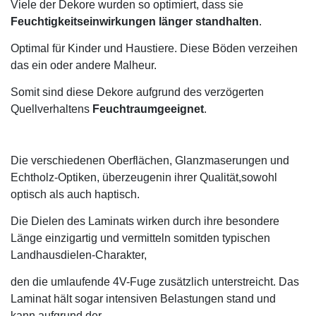
Viele der Dekore wurden so optimiert, dass sie
Feuchtigkeitseinwirkungen länger standhalten
.
Optimal für Kinder und Haustiere. Diese Böden verzeihen
das ein oder andere Malheur.
Somit sind diese Dekore aufgrund des verzögerten
Quellverhaltens
Feuchtraumgeeignet
.
Die verschiedenen
Oberflächen,
Glanzmaserungen
und
Echtholz-Optiken, überzeugen
in ihrer
Qualität,
sowohl
optisch als auch haptisch.
Die Dielen des
Laminats
wirken
durch ihre
besondere
Länge einzigartig und
vermitteln somit
den
typischen
Landhausdielen-Charakter,
den die umlaufende
4V-
Fuge zusätzlich unterstreicht. Das
Laminat hält sogar
intensiven Belastungen stand und
kann aufgrund der