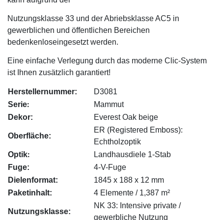
Nutzungsklasse 33 und der Abriebsklasse AC5
in
gewerblichen
und öffentlichen Bereichen
bedenken
los
eingesetzt
werden.
Eine einfache Verlegung durch
das
moderne Clic-System
ist
Ihnen
zusätzlich garantiert!
Herstellernummer:
D3081
:
Serie
Mammut
Dekor:
Everest Oak beige
ER (Registered Emboss):
Oberfläche:
Echtholzoptik
:
Optik
Landhausdiele 1-Stab
Fuge:
4-V-Fuge
Dielenformat:
1845 x 188 x 12 mm
Paketinhalt:
4 Elemente / 1,387 m²
NK 33: Intensive private /
Nutzungsklasse:
gewerbliche Nutzung