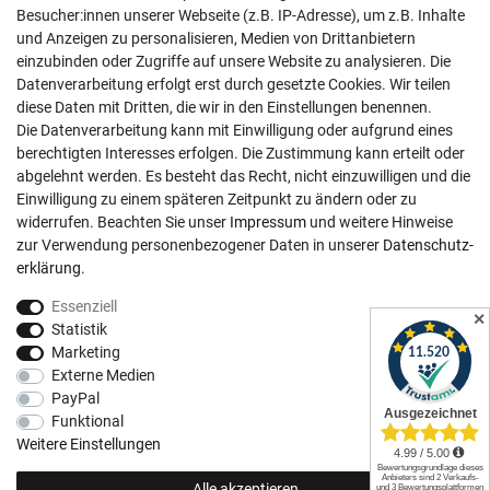
Besucher:innen unserer Webseite (z.B. IP-Adresse), um z.B. Inhalte
Mo-Fr, 9:00 - 18:00 Uhr
und Anzeigen zu personalisieren, Medien von Drittanbietern
Sa, 9:00 - 13:00 Uhr
einzubinden oder Zugriffe auf unsere Website zu analysieren. Die
Datenverarbeitung erfolgt erst durch gesetzte Cookies. Wir teilen
Kundenkonto
diese Daten mit Dritten, die wir in den Einstellungen benennen.
Die Datenverarbeitung kann mit Einwilligung oder aufgrund eines
Registrieren
berechtigten Interesses erfolgen. Die Zustimmung kann erteilt oder
abgelehnt werden. Es besteht das Recht, nicht einzuwilligen und die
Login
Einwilligung zu einem späteren Zeitpunkt zu ändern oder zu
Hilfe
widerrufen. Beachten Sie unser
Impressum
und weitere Hinweise
Informationen
zur Verwendung personenbezogener Daten in unserer
Daten­schutz­
erklärung
.
Widerrufsrecht
Essenziell
Impressum
✕
Statistik
Datenschutzerklärung
Marketing
Externe Medien
AGB
PayPal
Vertrag widerrufen
Funktional
Social Media
Weitere Einstellungen
Alle akzeptieren