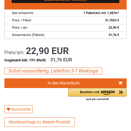
Das entspricht
1
Paket(en) mit
1,387
m²
Preis / Paket
31,7623
€
Preis / qm
22,90
€
Gesamtpreis (Pakete)
31,76
€
22,90 EUR
Preis/qm:
31,76 EUR
Insgesamt inkl. 19% MwSt.
Sofort versandfertig, Lieferfrist 3-7 Werktage
In den Warenkorb
Wunschliste
Musteranfrage zu diesem Produkt