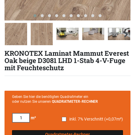
KRONOTEX Laminat Mammut Everest
Oak beige D3081 LHD 1-Stab 4-V-Fuge
mit Feuchteschutz
Geben Sie hier die benötigten Quadratmeter ein
oder nutzen Sie unseren
QUADRATMETER-RECHNER
m²
inkl. 7% Verschnitt (+
0,07
m²)
Quadratmeter-Rechner