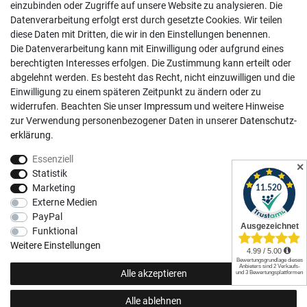
Sa, 9:00 - 13:00 Uhr
einzubinden oder Zugriffe auf unsere Website zu analysieren. Die
Datenverarbeitung erfolgt erst durch gesetzte Cookies. Wir teilen
Kundenkonto
diese Daten mit Dritten, die wir in den Einstellungen benennen.
Die Datenverarbeitung kann mit Einwilligung oder aufgrund eines
Registrieren
berechtigten Interesses erfolgen. Die Zustimmung kann erteilt oder
abgelehnt werden. Es besteht das Recht, nicht einzuwilligen und die
Login
Einwilligung zu einem späteren Zeitpunkt zu ändern oder zu
Hilfe
widerrufen. Beachten Sie unser
Impressum
und weitere Hinweise
Informationen
zur Verwendung personenbezogener Daten in unserer
Daten­schutz­
erklärung
.
Widerrufsrecht
Essenziell
Impressum
✕
Statistik
Datenschutzerklärung
Marketing
Externe Medien
AGB
PayPal
Vertrag widerrufen
Funktional
Social Media
Weitere Einstellungen
Alle akzeptieren
Alle ablehnen