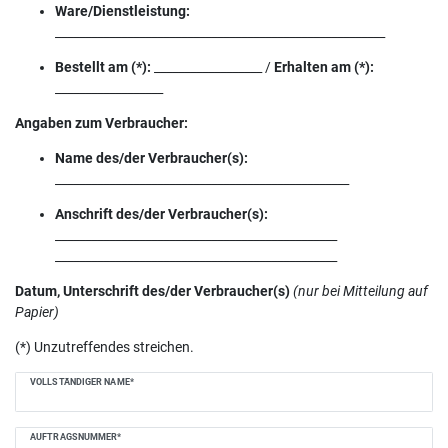
Ware/Dienstleistung:
_______________________________________________________
Bestellt am (*):
__________________ /
Erhalten am (*):
__________________
Angaben zum Verbraucher:
Name des/der Verbraucher(s):
_________________________________________________
Anschrift des/der Verbraucher(s):
_______________________________________________
_______________________________________________
Datum, Unterschrift des/der Verbraucher(s)
(nur bei Mitteilung auf
Papier)
(*) Unzutreffendes streichen.
Ceres::Template.mailFormHoneypotLabel
VOLLSTÄNDIGER NAME*
AUFTRAGSNUMMER*