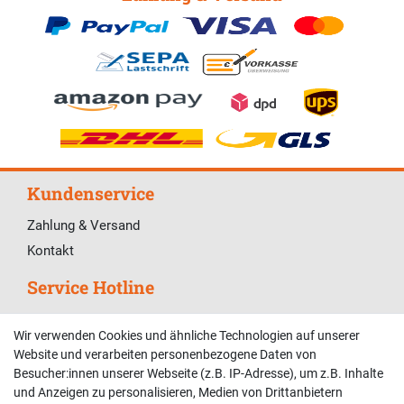
Kundenservice
Zahlung & Versand
Kontakt
Service Hotline
Telefonische Unterstützung und Beratung unter:
Wir verwenden Cookies und ähnliche Technologien auf unserer
02381 9878909
Website und verarbeiten personenbezogene Daten von
Besucher:innen unserer Webseite (z.B. IP-Adresse), um z.B. Inhalte
Mo-Fr, 9:00 - 18:00 Uhr
und Anzeigen zu personalisieren, Medien von Drittanbietern