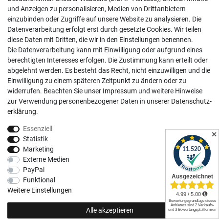
Mo-Fr, 9:00 - 18:00 Uhr
und Anzeigen zu personalisieren, Medien von Drittanbietern
Sa, 9:00 - 13:00 Uhr
einzubinden oder Zugriffe auf unsere Website zu analysieren. Die
Datenverarbeitung erfolgt erst durch gesetzte Cookies. Wir teilen
Kundenkonto
diese Daten mit Dritten, die wir in den Einstellungen benennen.
Die Datenverarbeitung kann mit Einwilligung oder aufgrund eines
Registrieren
berechtigten Interesses erfolgen. Die Zustimmung kann erteilt oder
abgelehnt werden. Es besteht das Recht, nicht einzuwilligen und die
Login
Einwilligung zu einem späteren Zeitpunkt zu ändern oder zu
Hilfe
widerrufen. Beachten Sie unser
Impressum
und weitere Hinweise
Informationen
zur Verwendung personenbezogener Daten in unserer
Daten­schutz­
erklärung
.
Widerrufsrecht
Essenziell
Impressum
✕
Statistik
Datenschutzerklärung
Marketing
Externe Medien
AGB
PayPal
Vertrag widerrufen
Funktional
Social Media
Weitere Einstellungen
Alle akzeptieren