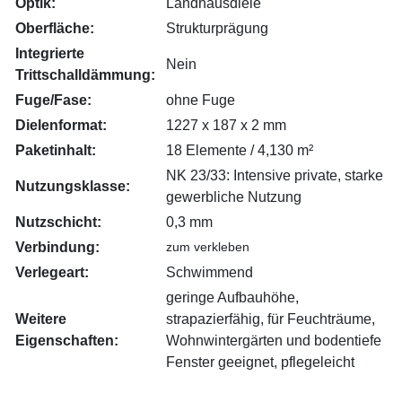
Optik:
Landhausdiele
Oberfläche:
Strukturprägung
Integrierte
Nein
Trittschalldämmung:
Fuge/Fase:
ohne Fuge
Dielenformat:
1227 x 187 x 2 mm
Paketinhalt:
18 Elemente / 4,130 m²
NK 23/33: Intensive private, starke
Nutzungsklasse:
gewerbliche Nutzung
Nutzschicht:
0,3 mm
Verbindung:
zum verkleben
Verlegeart:
Schwimmend
geringe Aufbauhöhe,
Weitere
strapazierfähig, für Feuchträume,
Eigenschaften:
Wohnwintergärten und bodentiefe
Fenster geeignet, pflegeleicht