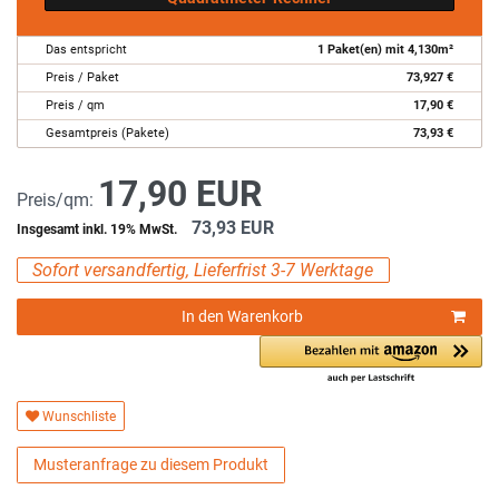
Das entspricht
1
Paket(en) mit
4,130
m²
Preis / Paket
73,927
€
Preis / qm
17,90
€
Gesamtpreis (Pakete)
73,93
€
17,90 EUR
Preis/qm:
73,93 EUR
Insgesamt inkl. 19% MwSt.
Sofort versandfertig, Lieferfrist 3-7 Werktage
In den Warenkorb
Wunschliste
Musteranfrage zu diesem Produkt