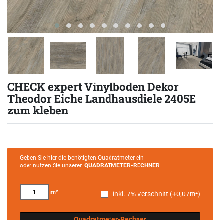
CHECK expert Vinylboden Dekor
Theodor Eiche Landhausdiele 2405E
zum kleben
Geben Sie hier die benötigten Quadratmeter ein
oder nutzen Sie unseren
QUADRATMETER-RECHNER
m²
inkl. 7% Verschnitt (+
0,07
m²)
Quadratmeter-Rechner