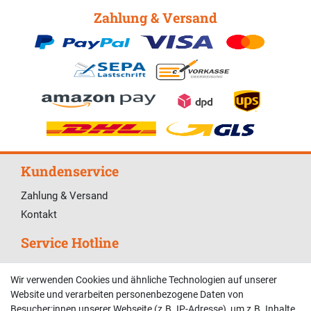
Zahlung & Versand
Kundenservice
Zahlung & Versand
Kontakt
Service Hotline
Telefonische Unterstützung und Beratung unter:
Wir verwenden Cookies und ähnliche Technologien auf unserer
02381 9878909
Website und verarbeiten personenbezogene Daten von
Besucher:innen unserer Webseite (z.B. IP-Adresse), um z.B. Inhalte