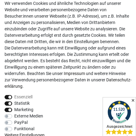
Wir verwenden Cookies und ähnliche Technologien auf unserer
02381 9878909
Website und verarbeiten personenbezogene Daten von
Besucher:innen unserer Webseite (z.B. IP-Adresse), um z.B. Inhalte
Mo-Fr, 9:00 - 18:00 Uhr
und Anzeigen zu personalisieren, Medien von Drittanbietern
Sa, 9:00 - 13:00 Uhr
einzubinden oder Zugriffe auf unsere Website zu analysieren. Die
Datenverarbeitung erfolgt erst durch gesetzte Cookies. Wir teilen
Kundenkonto
diese Daten mit Dritten, die wir in den Einstellungen benennen.
Die Datenverarbeitung kann mit Einwilligung oder aufgrund eines
Registrieren
berechtigten Interesses erfolgen. Die Zustimmung kann erteilt oder
abgelehnt werden. Es besteht das Recht, nicht einzuwilligen und die
Login
Einwilligung zu einem späteren Zeitpunkt zu ändern oder zu
Hilfe
widerrufen. Beachten Sie unser
Impressum
und weitere Hinweise
Informationen
zur Verwendung personenbezogener Daten in unserer
Daten­schutz­
erklärung
.
Widerrufsrecht
Essenziell
Impressum
✕
Statistik
Datenschutzerklärung
Marketing
Externe Medien
AGB
PayPal
Vertrag widerrufen
Funktional
Social Media
Weitere Einstellungen