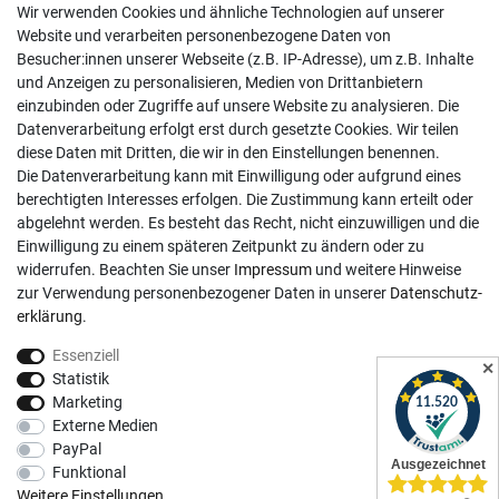
Wir verwenden Cookies und ähnliche Technologien auf unserer
02381 9878909
Website und verarbeiten personenbezogene Daten von
Besucher:innen unserer Webseite (z.B. IP-Adresse), um z.B. Inhalte
Mo-Fr, 9:00 - 18:00 Uhr
und Anzeigen zu personalisieren, Medien von Drittanbietern
Sa, 9:00 - 13:00 Uhr
einzubinden oder Zugriffe auf unsere Website zu analysieren. Die
Datenverarbeitung erfolgt erst durch gesetzte Cookies. Wir teilen
Kundenkonto
diese Daten mit Dritten, die wir in den Einstellungen benennen.
Die Datenverarbeitung kann mit Einwilligung oder aufgrund eines
Registrieren
berechtigten Interesses erfolgen. Die Zustimmung kann erteilt oder
abgelehnt werden. Es besteht das Recht, nicht einzuwilligen und die
Login
Einwilligung zu einem späteren Zeitpunkt zu ändern oder zu
Hilfe
widerrufen. Beachten Sie unser
Impressum
und weitere Hinweise
Informationen
zur Verwendung personenbezogener Daten in unserer
Daten­schutz­
erklärung
.
Widerrufsrecht
Essenziell
Impressum
✕
Statistik
Datenschutzerklärung
Marketing
Externe Medien
AGB
PayPal
Vertrag widerrufen
Funktional
Social Media
Weitere Einstellungen