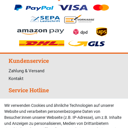
Kundenservice
Zahlung & Versand
Kontakt
Service Hotline
Telefonische Unterstützung und Beratung unter:
Wir verwenden Cookies und ähnliche Technologien auf unserer
02381 9878909
Website und verarbeiten personenbezogene Daten von
Besucher:innen unserer Webseite (z.B. IP-Adresse), um z.B. Inhalte
Mo-Fr, 9:00 - 18:00 Uhr
und Anzeigen zu personalisieren, Medien von Drittanbietern