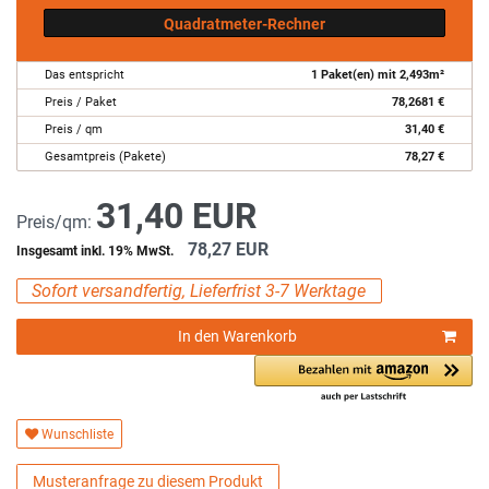
Quadratmeter-Rechner
Das entspricht
1
Paket(en) mit
2,493
m²
Preis / Paket
78,2681
€
Preis / qm
31,40
€
Gesamtpreis (Pakete)
78,27
€
31,40 EUR
Preis/qm:
78,27 EUR
Insgesamt inkl. 19% MwSt.
Sofort versandfertig, Lieferfrist 3-7 Werktage
In den Warenkorb
Wunschliste
Musteranfrage zu diesem Produkt