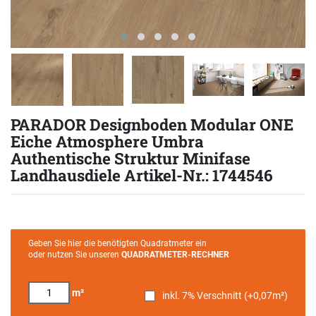
PARADOR Designboden Modular ONE
Eiche Atmosphere Umbra
Authentische Struktur Minifase
Landhausdiele Artikel-Nr.: 1744546
Geben Sie hier die benötigten Quadratmeter ein
oder nutzen Sie unseren
QUADRATMETER-RECHNER
m²
inkl. 7% Verschnitt (+
0,07
m²)