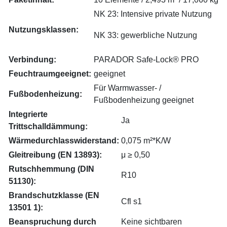
NK 23: Intensive private Nutzung
Nutzungsklassen:
NK 33: gewerbliche Nutzung
Verbindung:
PARADOR Safe-Lock® PRO
Feuchtraumgeeignet:
geeignet
Für Warmwasser- /
Fußbodenheizung:
Fußbodenheizung geeignet
Integrierte
Ja
Trittschalldämmung:
Wärmedurchlasswiderstand:
0,075 m²*K/W
Gleitreibung (EN 13893):
μ ≥ 0,50
Rutschhemmung (DIN
R10
51130):
Brandschutzklasse (EN
Cfl s1
13501 1):
Beanspruchung durch
Keine sichtbaren