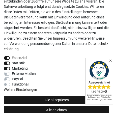
Sa, 9:00 - 13:00 Uhr
einzubinden oder Zugriffe auf unsere Website zu analysieren. Die
Datenverarbeitung erfolgt erst durch gesetzte Cookies. Wir teilen
Kundenkonto
diese Daten mit Dritten, die wir in den Einstellungen benennen.
Die Datenverarbeitung kann mit Einwilligung oder aufgrund eines
Registrieren
berechtigten Interesses erfolgen. Die Zustimmung kann erteilt oder
abgelehnt werden. Es besteht das Recht, nicht einzuwilligen und die
Login
Einwilligung zu einem späteren Zeitpunkt zu ändern oder zu
Hilfe
widerrufen. Beachten Sie unser
Impressum
und weitere Hinweise
Informationen
zur Verwendung personenbezogener Daten in unserer
Daten­schutz­
erklärung
.
Widerrufsrecht
Essenziell
Impressum
✕
Statistik
Datenschutzerklärung
Marketing
Externe Medien
AGB
PayPal
Vertrag widerrufen
Funktional
Social Media
Weitere Einstellungen
Alle akzeptieren
Alle ablehnen
© Copyright 2026 | Alle Rechte vorbehalten.