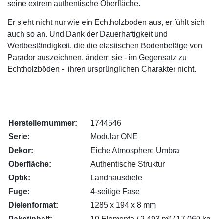
seine extrem authentische Oberfläche.
Er sieht nicht nur wie ein Echtholzboden aus, er fühlt sich
auch so an. Und Dank der Dauerhaftigkeit und
Wertbeständigkeit, die die elastischen Bodenbeläge von
Parador auszeichnen, ändern sie - im Gegensatz zu
Echtholzböden - ihren ursprünglichen Charakter nicht.
Herstellernummer:
1744546
Serie
:
Modular ONE
Dekor:
Eiche Atmosphere Umbra
Oberfläche:
Authentische Struktur
Optik
:
Landhausdiele
Fuge:
4-seitige Fase
Dielenformat:
1285 x 194 x 8 mm
Paketinhalt:
10 Elemente / 2,493 m² / 17,060 kg