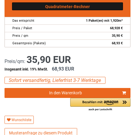
Quadratmeter-Rechner
Das entspricht
1
Paket(en) mit
1,920
m²
Preis / Paket
68,928
€
Preis / qm
35,90
€
Gesamtpreis (Pakete)
68,93
€
35,90 EUR
Preis/qm:
68,93 EUR
Insgesamt inkl. 19% MwSt.
Sofort versandfertig, Lieferfrist 3-7 Werktage
In den Warenkorb
Wunschliste
Musteranfrage zu diesem Produkt