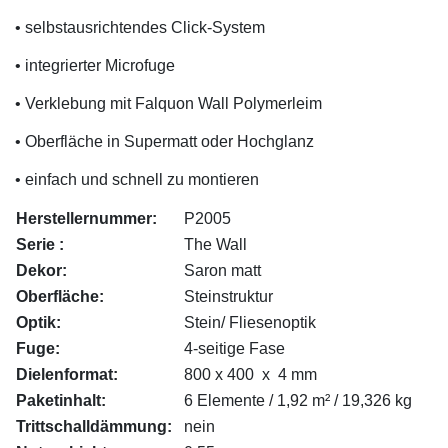
• selbstausrichtendes Click-System
• integrierter Microfuge
• Verklebung mit Falquon Wall Polymerleim
• Oberfläche in Supermatt oder Hochglanz
• einfach und schnell zu montieren
Herstellernummer:
P2005
Serie
:
The Wall
Dekor:
Saron matt
Oberfläche:
Steinstruktur
Optik:
Stein/ Fliesenoptik
Fuge:
4-seitige Fase
Dielenformat:
800 x 400 x 4 mm
Paketinhalt:
6 Elemente / 1,92 m² / 19,326 kg
Trittschalldämmung:
nein