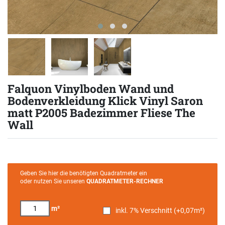
Falquon Vinylboden Wand und
Bodenverkleidung Klick Vinyl Saron
matt P2005 Badezimmer Fliese The
Wall
Geben Sie hier die benötigten Quadratmeter ein
oder nutzen Sie unseren
QUADRATMETER-RECHNER
m²
inkl. 7% Verschnitt (+
0,07
m²)