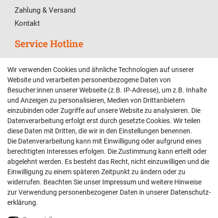
Zahlung & Versand
Kontakt
Service Hotline
Telefonische Unterstützung und Beratung unter:
Wir verwenden Cookies und ähnliche Technologien auf unserer
02381 9878909
Website und verarbeiten personenbezogene Daten von
Besucher:innen unserer Webseite (z.B. IP-Adresse), um z.B. Inhalte
Mo-Fr, 9:00 - 18:00 Uhr
und Anzeigen zu personalisieren, Medien von Drittanbietern
Sa, 9:00 - 13:00 Uhr
einzubinden oder Zugriffe auf unsere Website zu analysieren. Die
Datenverarbeitung erfolgt erst durch gesetzte Cookies. Wir teilen
Kundenkonto
diese Daten mit Dritten, die wir in den Einstellungen benennen.
Die Datenverarbeitung kann mit Einwilligung oder aufgrund eines
Registrieren
berechtigten Interesses erfolgen. Die Zustimmung kann erteilt oder
abgelehnt werden. Es besteht das Recht, nicht einzuwilligen und die
Login
Einwilligung zu einem späteren Zeitpunkt zu ändern oder zu
Hilfe
widerrufen. Beachten Sie unser
Impressum
und weitere Hinweise
Informationen
zur Verwendung personenbezogener Daten in unserer
Daten­schutz­
erklärung
.
Widerrufsrecht