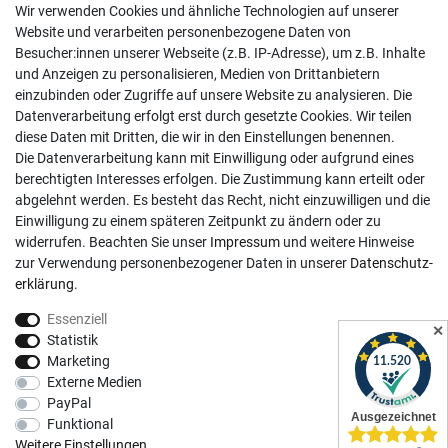
Wir verwenden Cookies und ähnliche Technologien auf unserer
02381 9878909
Website und verarbeiten personenbezogene Daten von
Besucher:innen unserer Webseite (z.B. IP-Adresse), um z.B. Inhalte
Mo-Fr, 9:00 - 18:00 Uhr
und Anzeigen zu personalisieren, Medien von Drittanbietern
Sa, 9:00 - 13:00 Uhr
einzubinden oder Zugriffe auf unsere Website zu analysieren. Die
Datenverarbeitung erfolgt erst durch gesetzte Cookies. Wir teilen
Kundenkonto
diese Daten mit Dritten, die wir in den Einstellungen benennen.
Die Datenverarbeitung kann mit Einwilligung oder aufgrund eines
Registrieren
berechtigten Interesses erfolgen. Die Zustimmung kann erteilt oder
abgelehnt werden. Es besteht das Recht, nicht einzuwilligen und die
Login
Einwilligung zu einem späteren Zeitpunkt zu ändern oder zu
Hilfe
widerrufen. Beachten Sie unser
Impressum
und weitere Hinweise
Informationen
zur Verwendung personenbezogener Daten in unserer
Daten­schutz­
erklärung
.
Widerrufsrecht
Essenziell
Impressum
✕
Statistik
Datenschutzerklärung
Marketing
Externe Medien
AGB
PayPal
Vertrag widerrufen
Funktional
Social Media
Weitere Einstellungen