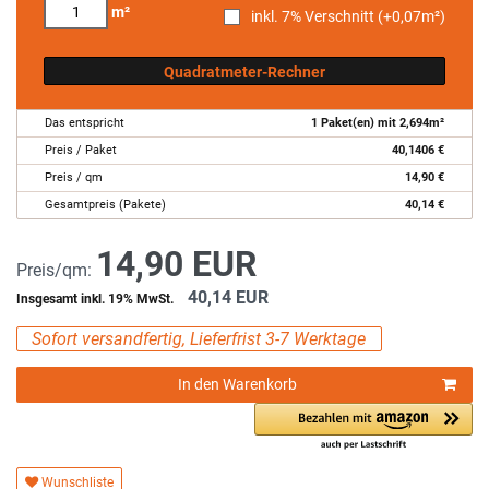
m²
inkl. 7% Verschnitt (+
0,07
m²)
Quadratmeter-Rechner
Das entspricht
1
Paket(en) mit
2,694
m²
Preis / Paket
40,1406
€
Preis / qm
14,90
€
Gesamtpreis (Pakete)
40,14
€
14,90 EUR
Preis/qm:
40,14 EUR
Insgesamt inkl. 19% MwSt.
Sofort versandfertig, Lieferfrist 3-7 Werktage
In den Warenkorb
Wunschliste