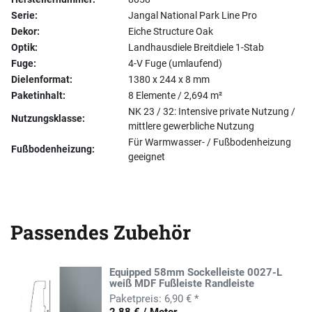
Serie:
Jangal National Park Line Pro
Dekor:
Eiche Structure Oak
Optik:
Landhausdiele Breitdiele 1-Stab
Fuge:
4-V Fuge (umlaufend)
Dielenformat:
1380 x 244 x 8 mm
Paketinhalt:
8 Elemente / 2,694 m²
NK 23 / 32: Intensive private Nutzung /
Nutzungsklasse:
mittlere gewerbliche Nutzung
Für Warmwasser- / Fußbodenheizung
Fußbodenheizung:
geeignet
Passendes Zubehör
Equipped 58mm Sockelleiste 0027-L
weiß MDF Fußleiste Randleiste
6,90 € *
2,88 € / Meter