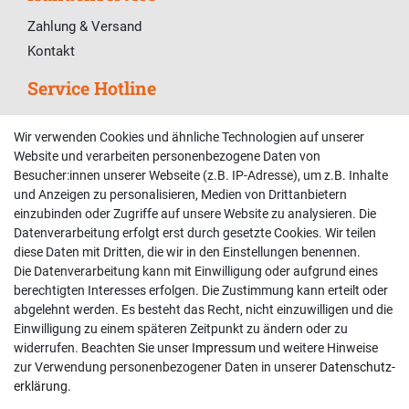
Zahlung & Versand
Kontakt
Service Hotline
Telefonische Unterstützung und Beratung unter:
Wir verwenden Cookies und ähnliche Technologien auf unserer
02381 9878909
Website und verarbeiten personenbezogene Daten von
Besucher:innen unserer Webseite (z.B. IP-Adresse), um z.B. Inhalte
Mo-Fr, 9:00 - 18:00 Uhr
und Anzeigen zu personalisieren, Medien von Drittanbietern
Sa, 9:00 - 13:00 Uhr
einzubinden oder Zugriffe auf unsere Website zu analysieren. Die
Datenverarbeitung erfolgt erst durch gesetzte Cookies. Wir teilen
Kundenkonto
diese Daten mit Dritten, die wir in den Einstellungen benennen.
Die Datenverarbeitung kann mit Einwilligung oder aufgrund eines
Registrieren
berechtigten Interesses erfolgen. Die Zustimmung kann erteilt oder
abgelehnt werden. Es besteht das Recht, nicht einzuwilligen und die
Login
Einwilligung zu einem späteren Zeitpunkt zu ändern oder zu
Hilfe
widerrufen. Beachten Sie unser
Impressum
und weitere Hinweise
Informationen
zur Verwendung personenbezogener Daten in unserer
Daten­schutz­
erklärung
.
Widerrufsrecht