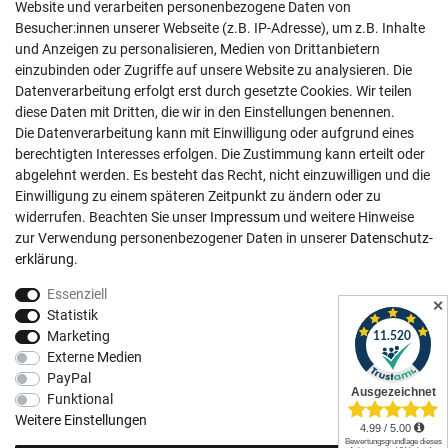
02381 9878909
Website und verarbeiten personenbezogene Daten von
Besucher:innen unserer Webseite (z.B. IP-Adresse), um z.B. Inhalte
Mo-Fr, 9:00 - 18:00 Uhr
und Anzeigen zu personalisieren, Medien von Drittanbietern
Sa, 9:00 - 13:00 Uhr
einzubinden oder Zugriffe auf unsere Website zu analysieren. Die
Datenverarbeitung erfolgt erst durch gesetzte Cookies. Wir teilen
Kundenkonto
diese Daten mit Dritten, die wir in den Einstellungen benennen.
Die Datenverarbeitung kann mit Einwilligung oder aufgrund eines
Registrieren
berechtigten Interesses erfolgen. Die Zustimmung kann erteilt oder
abgelehnt werden. Es besteht das Recht, nicht einzuwilligen und die
Login
Einwilligung zu einem späteren Zeitpunkt zu ändern oder zu
Hilfe
widerrufen. Beachten Sie unser
Impressum
und weitere Hinweise
Informationen
zur Verwendung personenbezogener Daten in unserer
Daten­schutz­
erklärung
.
Widerrufsrecht
Essenziell
Impressum
✕
Statistik
Datenschutzerklärung
Marketing
Externe Medien
AGB
PayPal
Vertrag widerrufen
Funktional
Social Media
Weitere Einstellungen