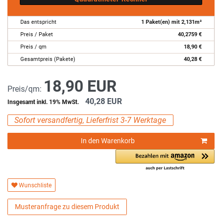
Das entspricht
1
Paket(en) mit
2,131
m²
Preis / Paket
40,2759
€
Preis / qm
18,90
€
Gesamtpreis (Pakete)
40,28
€
18,90 EUR
Preis/qm:
40,28 EUR
Insgesamt inkl. 19% MwSt.
Sofort versandfertig, Lieferfrist 3-7 Werktage
In den Warenkorb
Wunschliste
Musteranfrage zu diesem Produkt