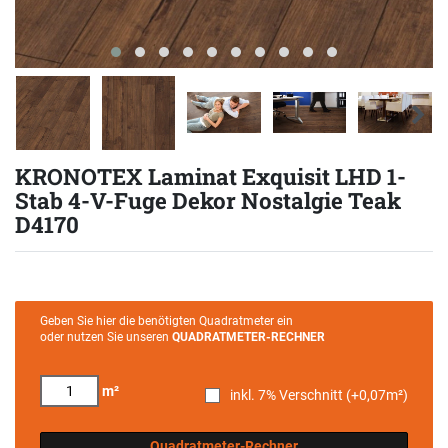
KRONOTEX Laminat Exquisit LHD 1-
Stab 4-V-Fuge Dekor Nostalgie Teak
D4170
Geben Sie hier die benötigten Quadratmeter ein
oder nutzen Sie unseren
QUADRATMETER-RECHNER
m²
inkl. 7% Verschnitt (+
0,07
m²)
Quadratmeter-Rechner