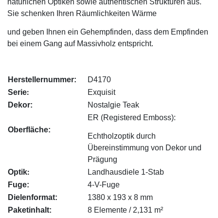
natürlichen Optiken sowie authentischen Strukturen aus.
Sie schenken Ihren Räumlichkeiten Wärme
und geben Ihnen ein Gehempfinden,
dass dem Empfinden
bei einem Gang auf Massivholz entspricht.
Herstellernummer:
D4170
:
Serie
Exquisit
Dekor:
Nostalgie Teak
ER (Registered Emboss):
Oberfläche:
Echtholzoptik durch
Übereinstimmung von Dekor und
Prägung
:
Optik
Landhausdiele 1-Stab
Fuge:
4-V-Fuge
Dielenformat:
1380 x 193 x 8 mm
Paketinhalt:
8 Elemente / 2,131 m²