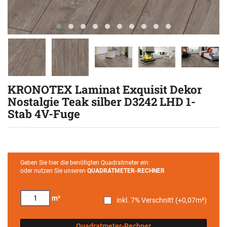
KRONOTEX Laminat Exquisit Dekor
Nostalgie Teak silber D3242 LHD 1-
Stab 4V-Fuge
Geben Sie hier die benötigten Quadratmeter ein
oder nutzen Sie unseren
QUADRATMETER-RECHNER
m²
inkl. 7% Verschnitt (+
0,07
m²)
Quadratmeter-Rechner