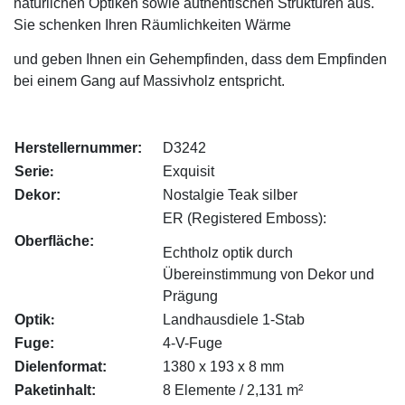
natürlichen Optiken sowie authentischen Strukturen aus.
Sie schenken Ihren Räumlichkeiten Wärme
und geben Ihnen ein Gehempfinden,
dass dem Empfinden
bei einem Gang auf Massivholz entspricht.
Herstellernummer:
D3242
:
Serie
Exquisit
Dekor:
Nostalgie Teak silber
ER (Registered Emboss):
Oberfläche:
Echtholz optik durch
Übereinstimmung von Dekor und
Prägung
:
Optik
Landhausdiele 1-Stab
Fuge:
4-V-Fuge
Dielenformat:
1380 x 193 x 8 mm
Paketinhalt:
8 Elemente / 2,131 m²