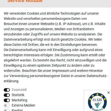
Service Hotline
Telefonische Unterstützung und Beratung unter:
Wir verwenden Cookies und ähnliche Technologien auf unserer
02381 9878909
Website und verarbeiten personenbezogene Daten von
Besucher:innen unserer Webseite (z.B. IP-Adresse), um z.B. Inhalte
Mo-Fr, 9:00 - 18:00 Uhr
und Anzeigen zu personalisieren, Medien von Drittanbietern
Sa, 9:00 - 13:00 Uhr
einzubinden oder Zugriffe auf unsere Website zu analysieren. Die
Datenverarbeitung erfolgt erst durch gesetzte Cookies. Wir teilen
Kundenkonto
diese Daten mit Dritten, die wir in den Einstellungen benennen.
Die Datenverarbeitung kann mit Einwilligung oder aufgrund eines
Registrieren
berechtigten Interesses erfolgen. Die Zustimmung kann erteilt oder
abgelehnt werden. Es besteht das Recht, nicht einzuwilligen und die
Login
Einwilligung zu einem späteren Zeitpunkt zu ändern oder zu
Hilfe
widerrufen. Beachten Sie unser
Impressum
und weitere Hinweise
Informationen
zur Verwendung personenbezogener Daten in unserer
Daten­schutz­
erklärung
.
Widerrufsrecht
Essenziell
Impressum
✕
Statistik
Datenschutzerklärung
Marketing
Externe Medien
AGB
PayPal