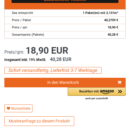
Das entspricht
1
Paket(en) mit
2,131
m²
Preis / Paket
40,2759
€
Preis / qm
18,90
€
Gesamtpreis (Pakete)
40,28
€
18,90 EUR
Preis/qm:
40,28 EUR
Insgesamt inkl. 19% MwSt.
Sofort versandfertig, Lieferfrist 3-7 Werktage
In den Warenkorb
Wunschliste
Musteranfrage zu diesem Produkt