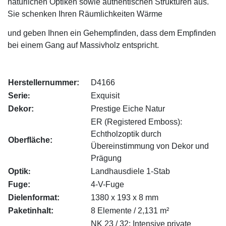
natürlichen Optiken sowie authentischen Strukturen aus.
Sie schenken Ihren Räumlichkeiten Wärme
und geben Ihnen ein Gehempfinden,
dass dem Empfinden
bei einem Gang auf Massivholz entspricht.
Herstellernummer:
D4166
:
Serie
Exquisit
Dekor:
Prestige Eiche Natur
ER (Registered Emboss):
Echtholzoptik durch
Oberfläche:
Übereinstimmung von Dekor und
Prägung
:
Optik
Landhausdiele 1-Stab
Fuge:
4-V-Fuge
Dielenformat:
1380 x 193 x 8 mm
Paketinhalt:
8 Elemente / 2,131 m²
NK 23 / 32: Intensive private