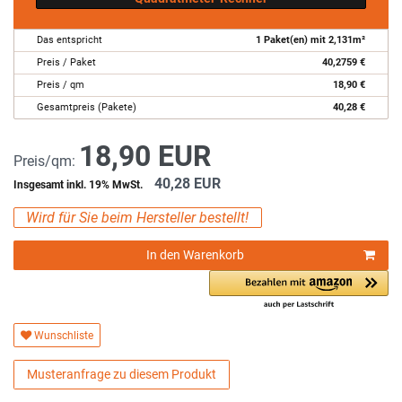
Das entspricht
1
Paket(en) mit
2,131
m²
Preis / Paket
40,2759
€
Preis / qm
18,90
€
Gesamtpreis (Pakete)
40,28
€
18,90 EUR
Preis/qm:
40,28 EUR
Insgesamt inkl. 19% MwSt.
Wird für Sie beim Hersteller bestellt!
In den Warenkorb
Wunschliste
Musteranfrage zu diesem Produkt