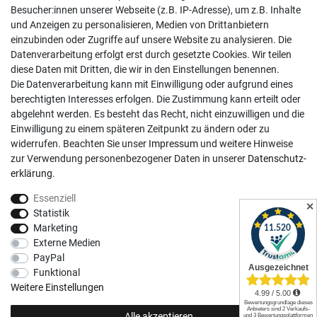
Besucher:innen unserer Webseite (z.B. IP-Adresse), um z.B. Inhalte
Mo-Fr, 9:00 - 18:00 Uhr
und Anzeigen zu personalisieren, Medien von Drittanbietern
Sa, 9:00 - 13:00 Uhr
einzubinden oder Zugriffe auf unsere Website zu analysieren. Die
Datenverarbeitung erfolgt erst durch gesetzte Cookies. Wir teilen
Kundenkonto
diese Daten mit Dritten, die wir in den Einstellungen benennen.
Die Datenverarbeitung kann mit Einwilligung oder aufgrund eines
Registrieren
berechtigten Interesses erfolgen. Die Zustimmung kann erteilt oder
abgelehnt werden. Es besteht das Recht, nicht einzuwilligen und die
Login
Einwilligung zu einem späteren Zeitpunkt zu ändern oder zu
Hilfe
widerrufen. Beachten Sie unser
Impressum
und weitere Hinweise
Informationen
zur Verwendung personenbezogener Daten in unserer
Daten­schutz­
erklärung
.
Widerrufsrecht
Essenziell
Impressum
✕
Statistik
Datenschutzerklärung
Marketing
Externe Medien
AGB
PayPal
Vertrag widerrufen
Funktional
Social Media
Weitere Einstellungen
Alle akzeptieren