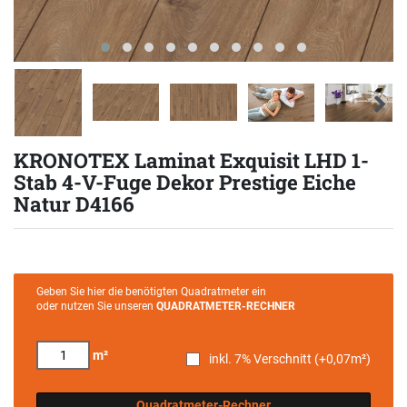
KRONOTEX Laminat Exquisit LHD 1-
Stab 4-V-Fuge Dekor Prestige Eiche
Natur D4166
Geben Sie hier die benötigten Quadratmeter ein
oder nutzen Sie unseren
QUADRATMETER-RECHNER
m²
inkl. 7% Verschnitt (+
0,07
m²)
Quadratmeter-Rechner