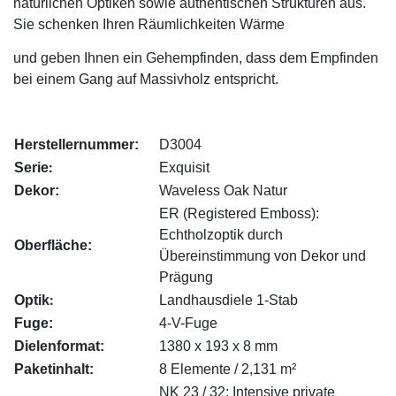
natürlichen Optiken sowie authentischen Strukturen aus.
Sie schenken Ihren Räumlichkeiten Wärme
und geben Ihnen ein Gehempfinden,
dass dem Empfinden
bei einem Gang auf Massivholz entspricht.
Herstellernummer:
D3004
:
Serie
Exquisit
Dekor:
Waveless Oak Natur
ER (Registered Emboss):
Echtholzoptik durch
Oberfläche:
Übereinstimmung von Dekor und
Prägung
:
Optik
Landhausdiele 1-Stab
Fuge:
4-V-Fuge
Dielenformat:
1380 x 193 x 8 mm
Paketinhalt:
8 Elemente / 2,131 m²
NK 23 / 32: Intensive private