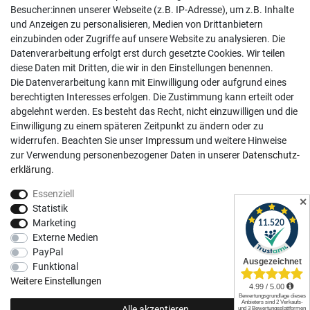
Besucher:innen unserer Webseite (z.B. IP-Adresse), um z.B. Inhalte
Mo-Fr, 9:00 - 18:00 Uhr
und Anzeigen zu personalisieren, Medien von Drittanbietern
Sa, 9:00 - 13:00 Uhr
einzubinden oder Zugriffe auf unsere Website zu analysieren. Die
Datenverarbeitung erfolgt erst durch gesetzte Cookies. Wir teilen
Kundenkonto
diese Daten mit Dritten, die wir in den Einstellungen benennen.
Die Datenverarbeitung kann mit Einwilligung oder aufgrund eines
Registrieren
berechtigten Interesses erfolgen. Die Zustimmung kann erteilt oder
abgelehnt werden. Es besteht das Recht, nicht einzuwilligen und die
Login
Einwilligung zu einem späteren Zeitpunkt zu ändern oder zu
Hilfe
widerrufen. Beachten Sie unser
Impressum
und weitere Hinweise
Informationen
zur Verwendung personenbezogener Daten in unserer
Daten­schutz­
erklärung
.
Widerrufsrecht
Essenziell
Impressum
✕
Statistik
Datenschutzerklärung
Marketing
Externe Medien
AGB
PayPal
Vertrag widerrufen
Funktional
Social Media
Weitere Einstellungen
Alle akzeptieren