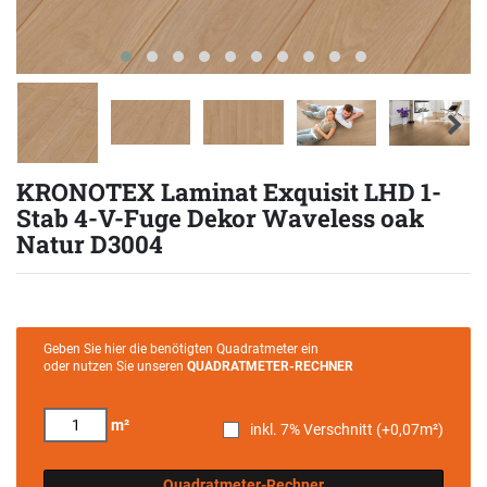
KRONOTEX Laminat Exquisit LHD 1-
Stab 4-V-Fuge Dekor Waveless oak
Natur D3004
Geben Sie hier die benötigten Quadratmeter ein
oder nutzen Sie unseren
QUADRATMETER-RECHNER
m²
inkl. 7% Verschnitt (+
0,07
m²)
Quadratmeter-Rechner