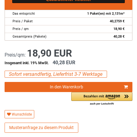
Das entspricht
1
Paket(en) mit
2,131
m²
Preis / Paket
40,2759
€
Preis / qm
18,90
€
Gesamtpreis (Pakete)
40,28
€
18,90 EUR
Preis/qm:
40,28 EUR
Insgesamt inkl. 19% MwSt.
Sofort versandfertig, Lieferfrist 3-7 Werktage
In den Warenkorb
Wunschliste
Musteranfrage zu diesem Produkt