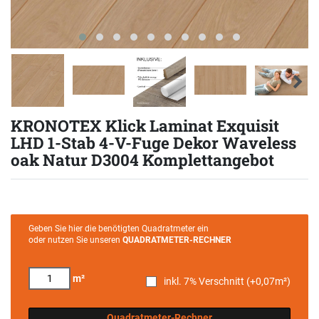
KRONOTEX Klick Laminat Exquisit
LHD 1-Stab 4-V-Fuge Dekor Waveless
oak Natur D3004 Komplettangebot
Geben Sie hier die benötigten Quadratmeter ein
oder nutzen Sie unseren
QUADRATMETER-RECHNER
m²
inkl. 7% Verschnitt (+
0,07
m²)
Quadratmeter-Rechner