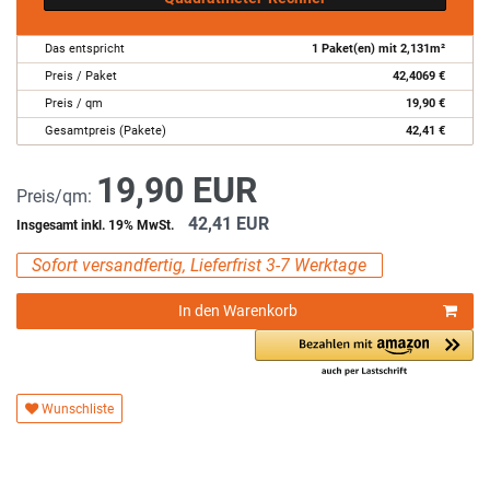
Das entspricht
1
Paket(en) mit
2,131
m²
Preis / Paket
42,4069
€
Preis / qm
19,90
€
Gesamtpreis (Pakete)
42,41
€
19,90 EUR
Preis/qm:
42,41 EUR
Insgesamt inkl. 19% MwSt.
Sofort versandfertig, Lieferfrist 3-7 Werktage
In den Warenkorb
Wunschliste