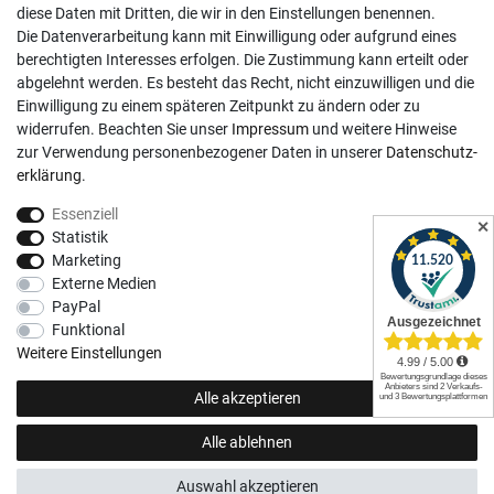
Kundenkonto
diese Daten mit Dritten, die wir in den Einstellungen benennen.
Die Datenverarbeitung kann mit Einwilligung oder aufgrund eines
Registrieren
berechtigten Interesses erfolgen. Die Zustimmung kann erteilt oder
abgelehnt werden. Es besteht das Recht, nicht einzuwilligen und die
Login
Einwilligung zu einem späteren Zeitpunkt zu ändern oder zu
Hilfe
widerrufen. Beachten Sie unser
Impressum
und weitere Hinweise
Informationen
zur Verwendung personenbezogener Daten in unserer
Daten­schutz­
erklärung
.
Widerrufsrecht
Essenziell
Impressum
✕
Statistik
Datenschutzerklärung
Marketing
Externe Medien
AGB
PayPal
Vertrag widerrufen
Funktional
Social Media
Weitere Einstellungen
Alle akzeptieren
Alle ablehnen
© Copyright 2026 | Alle Rechte vorbehalten.
Auswahl akzeptieren