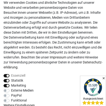
Wir verwenden Cookies und ähnliche Technologien auf unserer
02381 9878909
Website und verarbeiten personenbezogene Daten von
Besucher:innen unserer Webseite (z.B. IP-Adresse), um z.B. Inhalte
Mo-Fr, 9:00 - 18:00 Uhr
und Anzeigen zu personalisieren, Medien von Drittanbietern
Sa, 9:00 - 13:00 Uhr
einzubinden oder Zugriffe auf unsere Website zu analysieren. Die
Datenverarbeitung erfolgt erst durch gesetzte Cookies. Wir teilen
Kundenkonto
diese Daten mit Dritten, die wir in den Einstellungen benennen.
Die Datenverarbeitung kann mit Einwilligung oder aufgrund eines
Registrieren
berechtigten Interesses erfolgen. Die Zustimmung kann erteilt oder
abgelehnt werden. Es besteht das Recht, nicht einzuwilligen und die
Login
Einwilligung zu einem späteren Zeitpunkt zu ändern oder zu
Hilfe
widerrufen. Beachten Sie unser
Impressum
und weitere Hinweise
Informationen
zur Verwendung personenbezogener Daten in unserer
Daten­schutz­
erklärung
.
Widerrufsrecht
Essenziell
Impressum
✕
Statistik
Datenschutzerklärung
Marketing
Externe Medien
AGB
PayPal
Vertrag widerrufen
Funktional
Social Media
Weitere Einstellungen