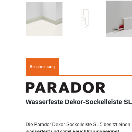
Beschreibung
Wasserfeste Dekor-Sockelleiste S
Die Parador Dekor-Sockelleiste SL 5 besitzt einen 
wasserfest
und somit
Feuchtraumgeeignet
.