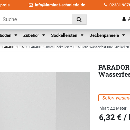
npreis
info@laminat-schmiede.de
02381 987
lboden
Zubehör
Sockelleisten
Deckenpaneele
PARADOR SL 5
PARADOR 50mm Sockelleiste SL 5 Eiche Wasserfest D023 Artikel-Nr.
PARADOR 5
Wasserfes
Sofort versand
Inhalt
2,2
Meter
6,32 € /
Grundpreis