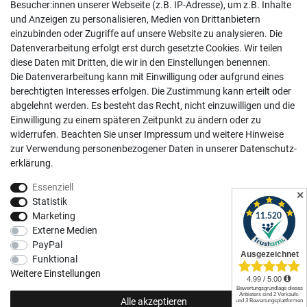
Besucher:innen unserer Webseite (z.B. IP-Adresse), um z.B. Inhalte
Mo-Fr, 9:00 - 18:00 Uhr
und Anzeigen zu personalisieren, Medien von Drittanbietern
Sa, 9:00 - 13:00 Uhr
einzubinden oder Zugriffe auf unsere Website zu analysieren. Die
Datenverarbeitung erfolgt erst durch gesetzte Cookies. Wir teilen
Kundenkonto
diese Daten mit Dritten, die wir in den Einstellungen benennen.
Die Datenverarbeitung kann mit Einwilligung oder aufgrund eines
Registrieren
berechtigten Interesses erfolgen. Die Zustimmung kann erteilt oder
abgelehnt werden. Es besteht das Recht, nicht einzuwilligen und die
Login
Einwilligung zu einem späteren Zeitpunkt zu ändern oder zu
Hilfe
widerrufen. Beachten Sie unser
Impressum
und weitere Hinweise
Informationen
zur Verwendung personenbezogener Daten in unserer
Daten­schutz­
erklärung
.
Widerrufsrecht
Essenziell
Impressum
✕
Statistik
Datenschutzerklärung
Marketing
Externe Medien
AGB
PayPal
Vertrag widerrufen
Funktional
Social Media
Weitere Einstellungen
Alle akzeptieren