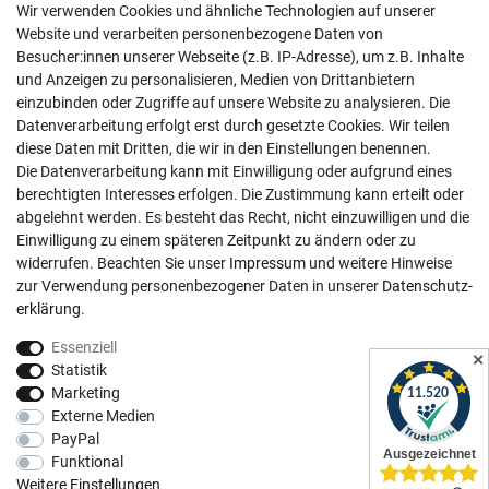
Wir verwenden Cookies und ähnliche Technologien auf unserer
02381 9878909
Website und verarbeiten personenbezogene Daten von
Besucher:innen unserer Webseite (z.B. IP-Adresse), um z.B. Inhalte
Mo-Fr, 9:00 - 18:00 Uhr
und Anzeigen zu personalisieren, Medien von Drittanbietern
Sa, 9:00 - 13:00 Uhr
einzubinden oder Zugriffe auf unsere Website zu analysieren. Die
Datenverarbeitung erfolgt erst durch gesetzte Cookies. Wir teilen
Kundenkonto
diese Daten mit Dritten, die wir in den Einstellungen benennen.
Die Datenverarbeitung kann mit Einwilligung oder aufgrund eines
Registrieren
berechtigten Interesses erfolgen. Die Zustimmung kann erteilt oder
abgelehnt werden. Es besteht das Recht, nicht einzuwilligen und die
Login
Einwilligung zu einem späteren Zeitpunkt zu ändern oder zu
Hilfe
widerrufen. Beachten Sie unser
Impressum
und weitere Hinweise
Informationen
zur Verwendung personenbezogener Daten in unserer
Daten­schutz­
erklärung
.
Widerrufsrecht
Essenziell
Impressum
✕
Statistik
Datenschutzerklärung
Marketing
Externe Medien
AGB
PayPal
Vertrag widerrufen
Funktional
Social Media
Weitere Einstellungen