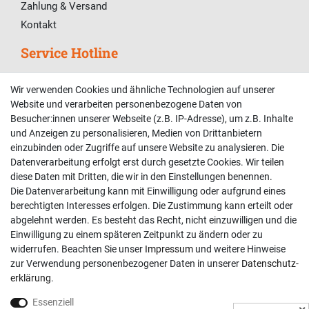
Zahlung & Versand
Kontakt
Service Hotline
Telefonische Unterstützung und Beratung unter:
Wir verwenden Cookies und ähnliche Technologien auf unserer
02381 9878909
Website und verarbeiten personenbezogene Daten von
Besucher:innen unserer Webseite (z.B. IP-Adresse), um z.B. Inhalte
Mo-Fr, 9:00 - 18:00 Uhr
und Anzeigen zu personalisieren, Medien von Drittanbietern
Sa, 9:00 - 13:00 Uhr
einzubinden oder Zugriffe auf unsere Website zu analysieren. Die
Datenverarbeitung erfolgt erst durch gesetzte Cookies. Wir teilen
Kundenkonto
diese Daten mit Dritten, die wir in den Einstellungen benennen.
Die Datenverarbeitung kann mit Einwilligung oder aufgrund eines
Registrieren
berechtigten Interesses erfolgen. Die Zustimmung kann erteilt oder
abgelehnt werden. Es besteht das Recht, nicht einzuwilligen und die
Login
Einwilligung zu einem späteren Zeitpunkt zu ändern oder zu
Hilfe
widerrufen. Beachten Sie unser
Impressum
und weitere Hinweise
Informationen
zur Verwendung personenbezogener Daten in unserer
Daten­schutz­
erklärung
.
Widerrufsrecht
Essenziell