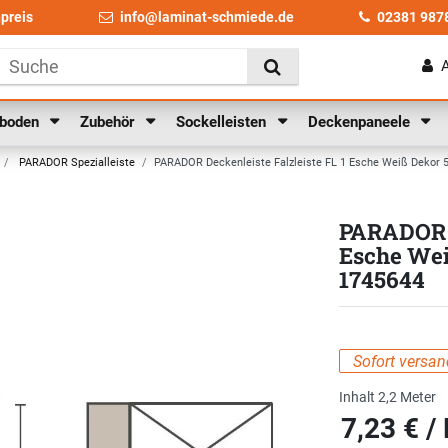
npreis
info@laminat-schmiede.de
02381 987
lboden
Zubehör
Sockelleisten
Deckenpaneele
PARADOR Spezialleiste
PARADOR Deckenleiste Falzleiste FL 1 Esche Weiß Dekor 5
PARADOR D
Esche Wei
1745644
Sofort versand
Inhalt
2,2
Meter
7,23 € /
Grundpreis