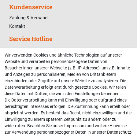
Kundenservice
Zahlung & Versand
Kontakt
Service Hotline
Telefonische Unterstützung und Beratung unter:
Wir verwenden Cookies und ähnliche Technologien auf unserer
02381 9878909
Website und verarbeiten personenbezogene Daten von
Besucher:innen unserer Webseite (z.B. IP-Adresse), um z.B. Inhalte
Mo-Fr, 9:00 - 18:00 Uhr
und Anzeigen zu personalisieren, Medien von Drittanbietern
Sa, 9:00 - 13:00 Uhr
einzubinden oder Zugriffe auf unsere Website zu analysieren. Die
Datenverarbeitung erfolgt erst durch gesetzte Cookies. Wir teilen
Kundenkonto
diese Daten mit Dritten, die wir in den Einstellungen benennen.
Die Datenverarbeitung kann mit Einwilligung oder aufgrund eines
Registrieren
berechtigten Interesses erfolgen. Die Zustimmung kann erteilt oder
abgelehnt werden. Es besteht das Recht, nicht einzuwilligen und die
Login
Einwilligung zu einem späteren Zeitpunkt zu ändern oder zu
Hilfe
widerrufen. Beachten Sie unser
Impressum
und weitere Hinweise
Informationen
zur Verwendung personenbezogener Daten in unserer
Daten­schutz­