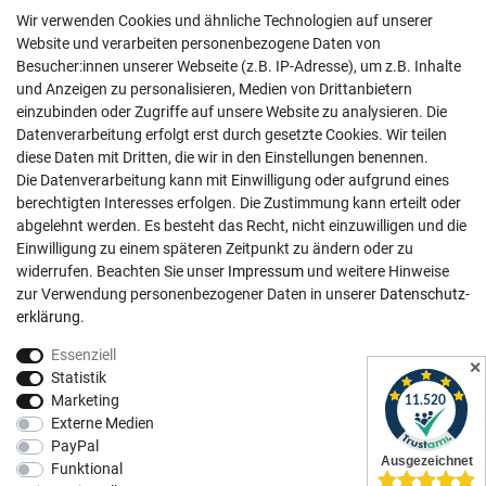
Telefonische Unterstützung und Beratung unter:
Wir verwenden Cookies und ähnliche Technologien auf unserer
02381 9878909
Website und verarbeiten personenbezogene Daten von
Besucher:innen unserer Webseite (z.B. IP-Adresse), um z.B. Inhalte
Mo-Fr, 9:00 - 18:00 Uhr
und Anzeigen zu personalisieren, Medien von Drittanbietern
Sa, 9:00 - 13:00 Uhr
einzubinden oder Zugriffe auf unsere Website zu analysieren. Die
Datenverarbeitung erfolgt erst durch gesetzte Cookies. Wir teilen
Kundenkonto
diese Daten mit Dritten, die wir in den Einstellungen benennen.
Die Datenverarbeitung kann mit Einwilligung oder aufgrund eines
Registrieren
berechtigten Interesses erfolgen. Die Zustimmung kann erteilt oder
abgelehnt werden. Es besteht das Recht, nicht einzuwilligen und die
Login
Einwilligung zu einem späteren Zeitpunkt zu ändern oder zu
Hilfe
widerrufen. Beachten Sie unser
Impressum
und weitere Hinweise
Informationen
zur Verwendung personenbezogener Daten in unserer
Daten­schutz­
erklärung
.
Widerrufsrecht
Essenziell
Impressum
✕
Statistik
Datenschutzerklärung
Marketing
Externe Medien
AGB
PayPal
Vertrag widerrufen
Funktional