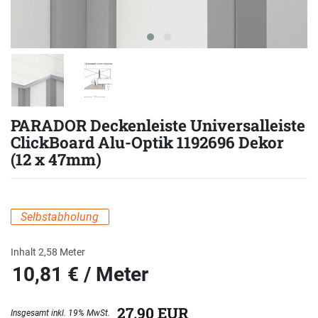
PARADOR Deckenleiste Universalleiste
ClickBoard Alu-Optik 1192696 Dekor
(12 x 47mm)
Selbstabholung
Inhalt
2,58
Meter
10,81 € / Meter
eis
27,90 EUR