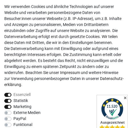
Telefonische Unterstützung und Beratung unter:
Wir verwenden Cookies und ähnliche Technologien auf unserer
02381 9878909
Website und verarbeiten personenbezogene Daten von
Besucher:innen unserer Webseite (z.B. IP-Adresse), um z.B. Inhalte
Mo-Fr, 9:00 - 18:00 Uhr
und Anzeigen zu personalisieren, Medien von Drittanbietern
Sa, 9:00 - 13:00 Uhr
einzubinden oder Zugriffe auf unsere Website zu analysieren. Die
Datenverarbeitung erfolgt erst durch gesetzte Cookies. Wir teilen
Kundenkonto
diese Daten mit Dritten, die wir in den Einstellungen benennen.
Die Datenverarbeitung kann mit Einwilligung oder aufgrund eines
Registrieren
berechtigten Interesses erfolgen. Die Zustimmung kann erteilt oder
abgelehnt werden. Es besteht das Recht, nicht einzuwilligen und die
Login
Einwilligung zu einem späteren Zeitpunkt zu ändern oder zu
Hilfe
widerrufen. Beachten Sie unser
Impressum
und weitere Hinweise
Informationen
zur Verwendung personenbezogener Daten in unserer
Daten­schutz­
erklärung
.
Widerrufsrecht
Essenziell
Impressum
✕
Statistik
Datenschutzerklärung
Marketing
Externe Medien
AGB
PayPal
Vertrag widerrufen
Funktional