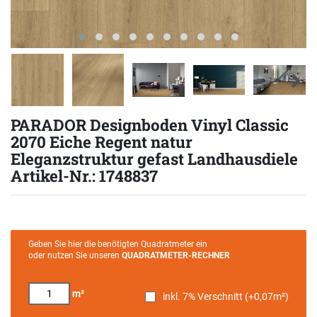
PARADOR Designboden Vinyl Classic
2070 Eiche Regent natur
Eleganzstruktur gefast Landhausdiele
Artikel-Nr.: 1748837
Geben Sie hier die benötigten Quadratmeter ein
oder nutzen Sie unseren
QUADRATMETER-RECHNER
m²
inkl. 7% Verschnitt (+
0,07
m²)