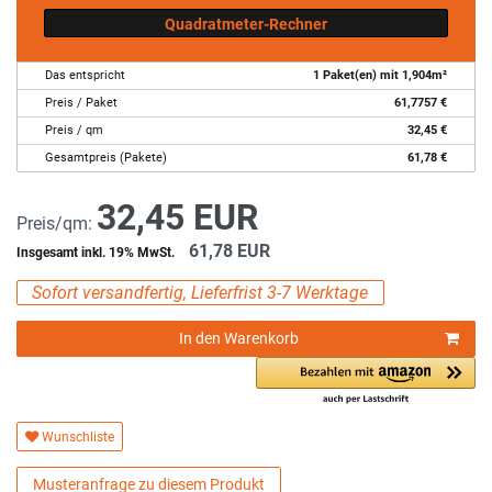
Quadratmeter-Rechner
Das entspricht
1
Paket(en) mit
1,904
m²
Preis / Paket
61,7757
€
Preis / qm
32,45
€
Gesamtpreis (Pakete)
61,78
€
32,45 EUR
Preis/qm:
61,78 EUR
Insgesamt inkl. 19% MwSt.
Sofort versandfertig, Lieferfrist 3-7 Werktage
In den Warenkorb
Wunschliste
Musteranfrage zu diesem Produkt