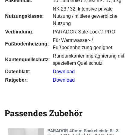
Paketinhalt:
10 Elemente / 2,493 m² / 17,6 kg
NK 23 / 32: Intensive private
Nutzungsklasse:
Nutzung / mittlere gewerbliche
Nutzung
Verbindung:
PARADOR Safe-Lock® PRO
Für Warmwasser- /
Fußbodenheizung:
Fußbodenheizung geeignet
Rundumkantenimprägnierung mit
Kantenquellschutz:
speziellem Quellschutz
Datenblatt:
Download
Ratgeber:
Download
Passendes Zubehör
PARADOR 40mm Sockelleiste SL 3