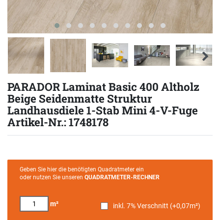
PARADOR Laminat Basic 400 Altholz
Beige Seidenmatte Struktur
Landhausdiele 1-Stab Mini 4-V-Fuge
Artikel-Nr.: 1748178
Geben Sie hier die benötigten Quadratmeter ein
oder nutzen Sie unseren
QUADRATMETER-RECHNER
m²
inkl. 7% Verschnitt (+
0,07
m²)