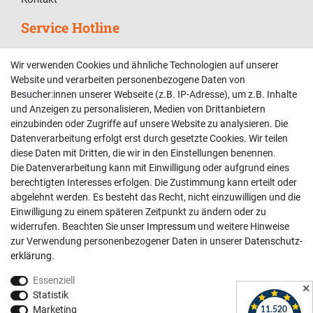
Service Hotline
Telefonische Unterstützung und Beratung unter:
Wir verwenden Cookies und ähnliche Technologien auf unserer
02381 9878909
Website und verarbeiten personenbezogene Daten von
Besucher:innen unserer Webseite (z.B. IP-Adresse), um z.B. Inhalte
Mo-Fr, 9:00 - 18:00 Uhr
und Anzeigen zu personalisieren, Medien von Drittanbietern
Sa, 9:00 - 13:00 Uhr
einzubinden oder Zugriffe auf unsere Website zu analysieren. Die
Datenverarbeitung erfolgt erst durch gesetzte Cookies. Wir teilen
Kundenkonto
diese Daten mit Dritten, die wir in den Einstellungen benennen.
Die Datenverarbeitung kann mit Einwilligung oder aufgrund eines
Registrieren
berechtigten Interesses erfolgen. Die Zustimmung kann erteilt oder
abgelehnt werden. Es besteht das Recht, nicht einzuwilligen und die
Login
Einwilligung zu einem späteren Zeitpunkt zu ändern oder zu
Hilfe
widerrufen. Beachten Sie unser
Impressum
und weitere Hinweise
Informationen
zur Verwendung personenbezogener Daten in unserer
Daten­schutz­
erklärung
.
Widerrufsrecht
Essenziell
Impressum
✕
Statistik
Datenschutzerklärung
Marketing