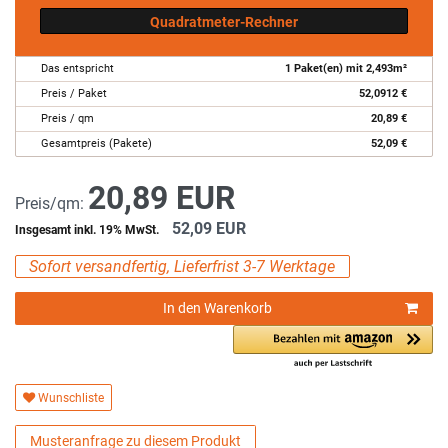
Quadratmeter-Rechner
Das entspricht
1
Paket(en) mit
2,493
m²
Preis / Paket
52,0912
€
Preis / qm
20,89
€
Gesamtpreis (Pakete)
52,09
€
20,89 EUR
Preis/qm:
52,09 EUR
Insgesamt inkl. 19% MwSt.
Sofort versandfertig, Lieferfrist 3-7 Werktage
In den Warenkorb
Wunschliste
Musteranfrage zu diesem Produkt