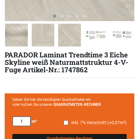
PARADOR Laminat Trendtime 3 Eiche
Skyline weiß Naturmattstruktur 4-V-
Fuge Artikel-Nr.: 1747862
Geben Sie hier die benötigten Quadratmeter ein
oder nutzen Sie unseren
QUADRATMETER-RECHNER
m²
inkl. 7% Verschnitt (+
0,07
m²)
Quadratmeter-Rechner