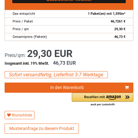
Das entspricht
1
Paket(en) mit
1,595
m²
Preis / Paket
46,7261
€
Preis / qm
29,30
€
Gesamtpreis (Pakete)
46,73
€
29,30 EUR
Preis/qm:
46,73 EUR
Insgesamt inkl. 19% MwSt.
Sofort versandfertig, Lieferfrist 3-7 Werktage
In den Warenkorb
Wunschliste
Musteranfrage zu diesem Produkt