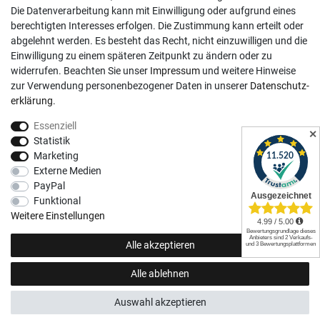
Die Datenverarbeitung kann mit Einwilligung oder aufgrund eines
Registrieren
berechtigten Interesses erfolgen. Die Zustimmung kann erteilt oder
abgelehnt werden. Es besteht das Recht, nicht einzuwilligen und die
Login
Einwilligung zu einem späteren Zeitpunkt zu ändern oder zu
Hilfe
widerrufen. Beachten Sie unser
Impressum
und weitere Hinweise
Informationen
zur Verwendung personenbezogener Daten in unserer
Daten­schutz­
erklärung
.
Widerrufsrecht
Essenziell
Impressum
✕
Statistik
Datenschutzerklärung
Marketing
Externe Medien
AGB
PayPal
Vertrag widerrufen
Funktional
Social Media
Weitere Einstellungen
Alle akzeptieren
Alle ablehnen
© Copyright 2026 | Alle Rechte vorbehalten.
Auswahl akzeptieren