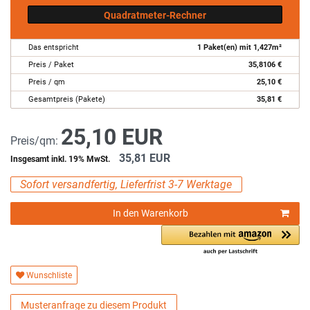
Quadratmeter-Rechner
Das entspricht
1
Paket(en) mit
1,427
m²
Preis / Paket
35,8106
€
Preis / qm
25,10
€
Gesamtpreis (Pakete)
35,81
€
25,10 EUR
Preis/qm:
35,81 EUR
Insgesamt inkl. 19% MwSt.
Sofort versandfertig, Lieferfrist 3-7 Werktage
In den Warenkorb
Wunschliste
Musteranfrage zu diesem Produkt