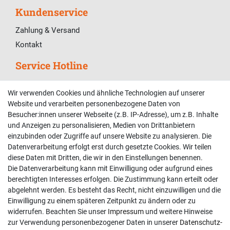
Kundenservice
Zahlung & Versand
Kontakt
Service Hotline
Telefonische Unterstützung und Beratung unter:
Wir verwenden Cookies und ähnliche Technologien auf unserer
02381 9878909
Website und verarbeiten personenbezogene Daten von
Besucher:innen unserer Webseite (z.B. IP-Adresse), um z.B. Inhalte
Mo-Fr, 9:00 - 18:00 Uhr
und Anzeigen zu personalisieren, Medien von Drittanbietern
Sa, 9:00 - 13:00 Uhr
einzubinden oder Zugriffe auf unsere Website zu analysieren. Die
Datenverarbeitung erfolgt erst durch gesetzte Cookies. Wir teilen
Kundenkonto
diese Daten mit Dritten, die wir in den Einstellungen benennen.
Die Datenverarbeitung kann mit Einwilligung oder aufgrund eines
Registrieren
berechtigten Interesses erfolgen. Die Zustimmung kann erteilt oder
abgelehnt werden. Es besteht das Recht, nicht einzuwilligen und die
Login
Einwilligung zu einem späteren Zeitpunkt zu ändern oder zu
Hilfe
widerrufen. Beachten Sie unser
Impressum
und weitere Hinweise
Informationen
zur Verwendung personenbezogener Daten in unserer
Daten­schutz­