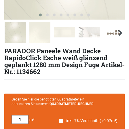
PARADOR Paneele Wand Decke
RapidoClick Esche weiß glänzend
geplankt 1280 mm Design Fuge Artikel-
Nr.: 1134662
Geben Sie hier die benötigten Quadratmeter ein
oder nutzen Sie unseren
QUADRATMETER-RECHNER
m²
inkl. 7% Verschnitt (+
0,07
m²)