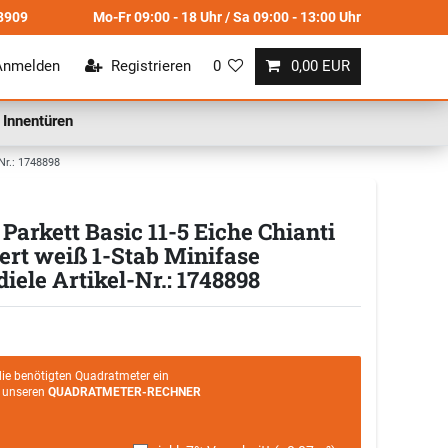
8909
Mo-Fr 09:00 - 18 Uhr / Sa 09:00 - 13:00 Uhr
Anmelden
Registrieren
0
0,00 EUR
Innentüren
Nr.: 1748898
arkett Basic 11-5 Eiche Chianti
ert weiß 1-Stab Minifase
ele Artikel-Nr.: 1748898
die benötigten Quadratmeter ein
e unseren
QUADRATMETER-RECHNER