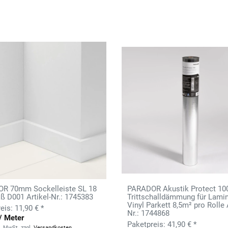
R 70mm Sockelleiste SL 18
PARADOR Akustik Protect 10
ß D001 Artikel-Nr.: 1745383
Trittschalldämmung für Lami
Vinyl Parkett 8,5m² pro Rolle 
11,90 € *
Nr.: 1744868
/ Meter
41,90 € *
s. MwSt.
zzgl.
Versandkosten