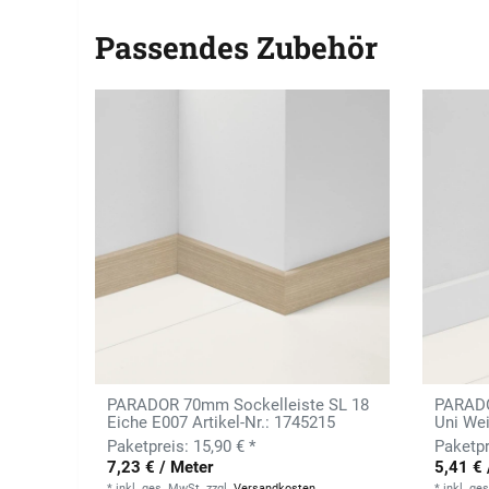
Passendes Zubehör
PARADOR 70mm Sockelleiste SL 18
PARADO
Eiche E007 Artikel-Nr.: 1745215
Uni Wei
15,90 € *
7,23 € / Meter
5,41 € 
*
inkl. ges. MwSt.
zzgl.
Versandkosten
*
inkl. ge