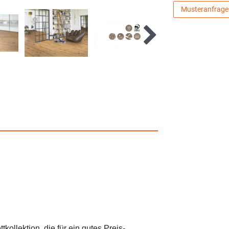
Musteranfrage
tkollektion, die für ein gutes Preis-