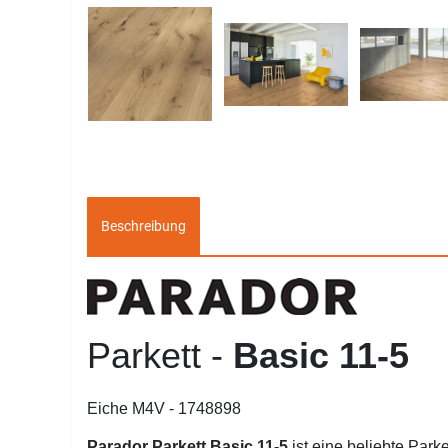
Beschreibung
Parkett -
Basic 11-5
Eiche M4V - 1748898
Parador Parkett Basic 11-5
ist eine beliebte Parket