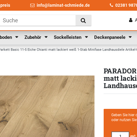
npreis
info@laminat-schmiede.de
02381 987
lboden
Zubehör
Sockelleisten
Deckenpaneele
kett Basic 11-5 Eiche Chianti matt lackiert weiß 1-Stab Minifase Landhausdiele Artikel-
PARADOR P
matt lacki
Landhausdi
Geben Sie hier 
oder nutzen Si
m²