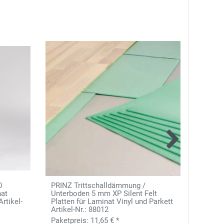
0
PRINZ Trittschalldämmung /
ProVen
nat
Unterboden 5 mm XP Silent Felt
mit in
Artikel-
Platten für Laminat Vinyl und Parkett
15m²/R
Artikel-Nr.: 88012
11,65 € *
2,50 €