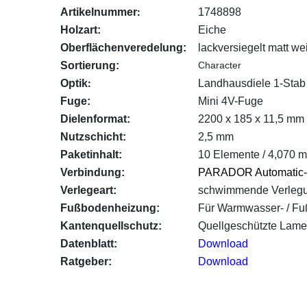
:
Artikelnummer
1748898
Holzart:
Eiche
Oberflächenveredelung:
lackversiegelt matt we
Sortierung:
Character
:
Optik
Landhausdiele 1-Stab
Fuge:
Mini 4V-Fuge
Dielenformat:
2200 x 185 x 11,5 mm
Nutzschicht:
2,5 mm
Paketinhalt:
10 Elemente / 4,070 m²
Verbindung:
PARADOR Automatic-
Verlegeart:
schwimmende Verleg
Fußbodenheizung:
Für Warmwasser- / F
Kantenquellschutz:
Quellgeschützte Lam
Datenblatt:
Download
Ratgeber:
Download