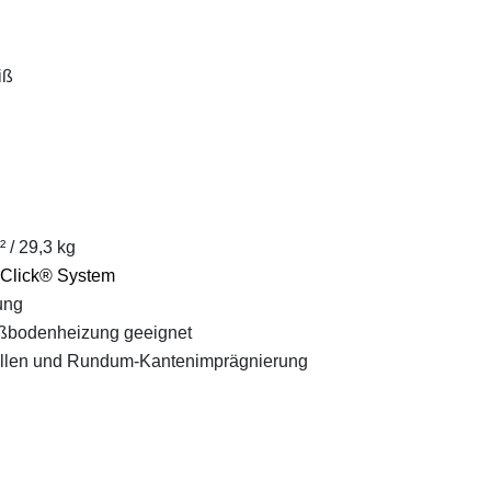
iß
 / 29,3 kg
Click® System
ung
ußbodenheizung geeignet
ellen und Rundum-Kantenimprägnierung