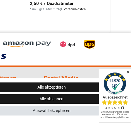
2,50 € / Quadratmeter
*
inkl. g
*
inkl. ges. MwSt.
zzgl.
Versandkosten
✕
tionen
Social Media
Alle akzeptieren
cht
Alle ablehnen
zerklärung
Auswahl akzeptieren
errufen