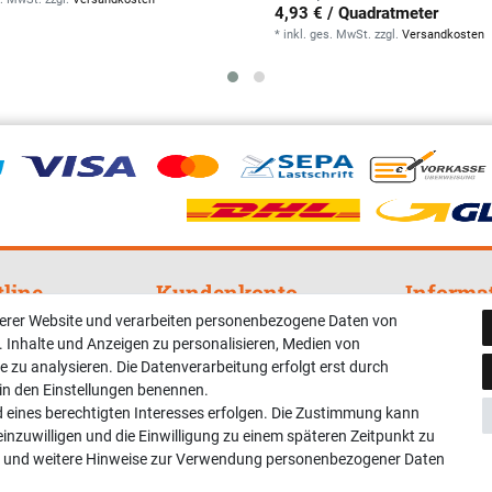
4,93 € / Quadratmeter
*
inkl. ges. MwSt.
zzgl.
Versandkosten
tline
Kundenkonto
Informa
serer Website und verarbeiten personenbezogene Daten von
nterstützung und
Registrieren
Widerrufsre
. Inhalte und Anzeigen zu personalisieren, Medien von
Login
Impressum
e zu analysieren. Die Datenverarbeitung erfolgt erst durch
r in den Einstellungen benennen.
Hilfe
Datenschut
d eines berechtigten Interesses erfolgen. Die Zustimmung kann
AGB
einzuwilligen und die Einwilligung zu einem späteren Zeitpunkt zu
8:00 Uhr
Vertrag wid
und weitere Hinweise zur Verwendung personenbezogener Daten
 Uhr