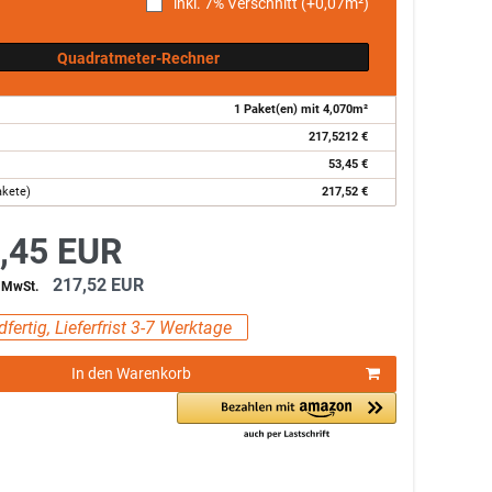
inkl. 7% Verschnitt (+
0,07
m²)
Quadratmeter-Rechner
1
Paket(en) mit
4,070
m²
217,5212
€
53,45
€
akete)
217,52
€
,45 EUR
217,52 EUR
% MwSt.
fertig, Lieferfrist 3-7 Werktage
In den Warenkorb