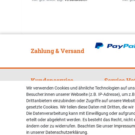
Zahlung & Versand
Kundenservice
Service Ho
Wir verwenden Cookies und ähnliche Technologien auf un
Zahlung & Versand
Telefonische U
Besucher:innen unserer Webseite (z.B. IP-Adresse), um z.B
Beratung unter:
Kontakt
Drittanbietern einzubinden oder Zugriffe auf unsere Websit
gesetzte Cookies. Wir teilen diese Daten mit Dritten, die wi
02381 9878909
Die Datenverarbeitung kann mit Einwilligung oder aufgrun
erteilt oder abgelehnt werden. Es besteht das Recht, nicht 
Mo-Fr, 9:00 - 1
ändern oder zu widerrufen. Beachten Sie unser
Impressum
Sa, 9:00 - 13:00
in unserer
Daten­schutz­erklärung
.