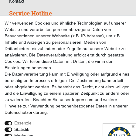
Kontakt
Service Hotline
Wir verwenden Cookies und ähnliche Technologien auf unserer
Telefonische Unterstützung und Beratung unter:
Website und verarbeiten personenbezogene Daten von
02381 9878909
Besucher:innen unserer Webseite (z.B. IP-Adresse), um z.B.
Inhalte und Anzeigen zu personalisieren, Medien von
Mo-Fr, 9:00 - 18:00 Uhr
Drittanbietern einzubinden oder Zugriffe auf unsere Website zu
Sa, 9:00 - 13:00 Uhr
analysieren. Die Datenverarbeitung erfolgt erst durch gesetzte
Cookies. Wir teilen diese Daten mit Dritten, die wir in den
Kundenkonto
Einstellungen benennen.
Die Datenverarbeitung kann mit Einwilligung oder aufgrund eines
Registrieren
berechtigten Interesses erfolgen. Die Zustimmung kann erteilt
oder abgelehnt werden. Es besteht das Recht, nicht einzuwilligen
Login
und die Einwilligung zu einem späteren Zeitpunkt zu ändern oder
Hilfe
zu widerrufen. Beachten Sie unser
Impressum
und weitere
Informationen
Hinweise zur Verwendung personenbezogener Daten in unserer
Daten­schutz­erklärung
.
Widerrufsrecht
Essenziell
Impressum
✕
Statistik
Datenschutzerklärung
Marketing