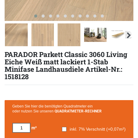
PARADOR Parkett Classic 3060 Living
Eiche Weiß matt lackiert 1-Stab
Minifase Landhausdiele Artikel-Nr.:
1518128
Geben Sie hier die benötigten Quadratmeter ein
oder nutzen Sie unseren
QUADRATMETER-RECHNER
m²
inkl. 7% Verschnitt (+
0,07
m²)