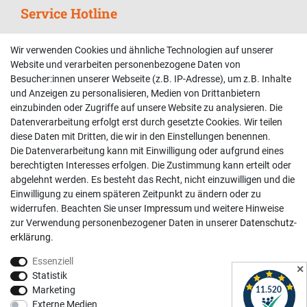
Service Hotline
Telefonische Unterstützung und Beratung unter:
Wir verwenden Cookies und ähnliche Technologien auf unserer
02381 9878909
Website und verarbeiten personenbezogene Daten von
Besucher:innen unserer Webseite (z.B. IP-Adresse), um z.B. Inhalte
Mo-Fr, 9:00 - 18:00 Uhr
und Anzeigen zu personalisieren, Medien von Drittanbietern
Sa, 9:00 - 13:00 Uhr
einzubinden oder Zugriffe auf unsere Website zu analysieren. Die
Datenverarbeitung erfolgt erst durch gesetzte Cookies. Wir teilen
Kundenkonto
diese Daten mit Dritten, die wir in den Einstellungen benennen.
Die Datenverarbeitung kann mit Einwilligung oder aufgrund eines
Registrieren
berechtigten Interesses erfolgen. Die Zustimmung kann erteilt oder
abgelehnt werden. Es besteht das Recht, nicht einzuwilligen und die
Login
Einwilligung zu einem späteren Zeitpunkt zu ändern oder zu
Hilfe
widerrufen. Beachten Sie unser
Impressum
und weitere Hinweise
Informationen
zur Verwendung personenbezogener Daten in unserer
Daten­schutz­
erklärung
.
Widerrufsrecht
Essenziell
Impressum
✕
Statistik
Datenschutzerklärung
Marketing
Externe Medien
AGB