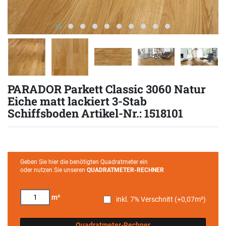
PARADOR Parkett Classic 3060 Natur
Eiche matt lackiert 3-Stab
Schiffsboden Artikel-Nr.: 1518101
Geben Sie hier die benötigten Quadratmeter ein
oder nutzen Sie unseren
QUADRATMETER-RECHNER
m²
inkl. 7% Verschnitt (+
0,07
m²)
Quadratmeter-Rechner