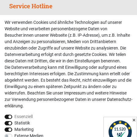
Service Hotline
Telefonische Unterstützung und Beratung unter:
Wir verwenden Cookies und ähnliche Technologien auf unserer
02381 9878909
Website und verarbeiten personenbezogene Daten von
Besucher:innen unserer Webseite (z.B. IP-Adresse), um z.B. Inhalte
Mo-Fr, 9:00 - 18:00 Uhr
und Anzeigen zu personalisieren, Medien von Drittanbietern
Sa, 9:00 - 13:00 Uhr
einzubinden oder Zugriffe auf unsere Website zu analysieren. Die
Datenverarbeitung erfolgt erst durch gesetzte Cookies. Wir teilen
Kundenkonto
diese Daten mit Dritten, die wir in den Einstellungen benennen.
Die Datenverarbeitung kann mit Einwilligung oder aufgrund eines
Registrieren
berechtigten Interesses erfolgen. Die Zustimmung kann erteilt oder
abgelehnt werden. Es besteht das Recht, nicht einzuwilligen und die
Login
Einwilligung zu einem späteren Zeitpunkt zu ändern oder zu
Hilfe
widerrufen. Beachten Sie unser
Impressum
und weitere Hinweise
Informationen
zur Verwendung personenbezogener Daten in unserer
Daten­schutz­
erklärung
.
Widerrufsrecht
Essenziell
Impressum
✕
Statistik
Datenschutzerklärung
Marketing
Externe Medien
AGB