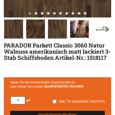
PARADOR Parkett Classic 3060 Natur
Walnuss amerikanisch matt lackiert 3-
Stab Schiffsboden Artikel-Nr.: 1518117
Geben Sie hier die benötigten Quadratmeter ein
oder nutzen Sie unseren
QUADRATMETER-RECHNER
m²
inkl. 7% Verschnitt (+
0,07
m²)
Quadratmeter-Rechner