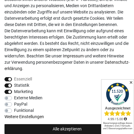
Mo-Fr, 9:00 - 18:00 Uhr
und Anzeigen zu personalisieren, Medien von Drittanbietern
Sa, 9:00 - 13:00 Uhr
einzubinden oder Zugriffe auf unsere Website zu analysieren. Die
Datenverarbeitung erfolgt erst durch gesetzte Cookies. Wir teilen
Kundenkonto
diese Daten mit Dritten, die wir in den Einstellungen benennen.
Die Datenverarbeitung kann mit Einwilligung oder aufgrund eines
Registrieren
berechtigten Interesses erfolgen. Die Zustimmung kann erteilt oder
abgelehnt werden. Es besteht das Recht, nicht einzuwilligen und die
Login
Einwilligung zu einem späteren Zeitpunkt zu ändern oder zu
Hilfe
widerrufen. Beachten Sie unser
Impressum
und weitere Hinweise
Informationen
zur Verwendung personenbezogener Daten in unserer
Daten­schutz­
erklärung
.
Widerrufsrecht
Essenziell
Impressum
✕
Statistik
Datenschutzerklärung
Marketing
Externe Medien
AGB
PayPal
Vertrag widerrufen
Funktional
Social Media
Weitere Einstellungen
Alle akzeptieren