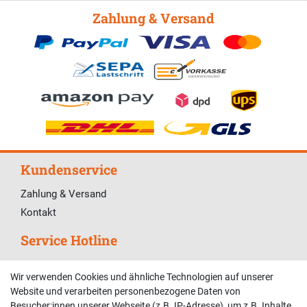
Zahlung & Versand
Kundenservice
Zahlung & Versand
Kontakt
Service Hotline
Telefonische Unterstützung und Beratung unter:
Wir verwenden Cookies und ähnliche Technologien auf unserer
02381 9878909
Website und verarbeiten personenbezogene Daten von
Besucher:innen unserer Webseite (z.B. IP-Adresse), um z.B. Inhalte