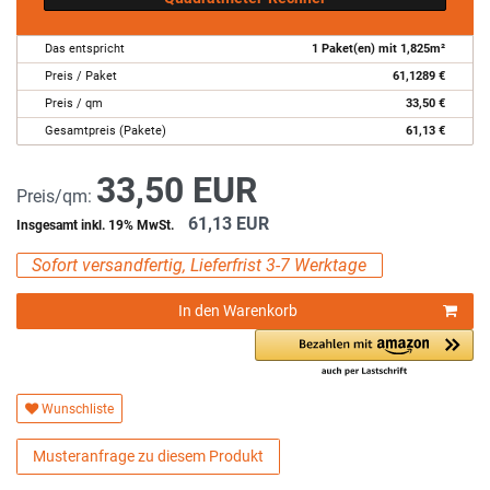
Das entspricht
1
Paket(en) mit
1,825
m²
Preis / Paket
61,1289
€
Preis / qm
33,50
€
Gesamtpreis (Pakete)
61,13
€
33,50 EUR
Preis/qm:
61,13 EUR
Insgesamt inkl. 19% MwSt.
Sofort versandfertig, Lieferfrist 3-7 Werktage
In den Warenkorb
Wunschliste
Musteranfrage zu diesem Produkt