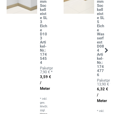
mm
mm
Soc
Soc
kell
kell
eist
eist
e SL
e SL
3
5
Eich
Eich
e
e
D10
Was
3
serf
Arti
est
kel-
D08
Nr.:
4
174
Arti
545
kel-
4
Nr.:
174
477
7,90 € *
6
3,59 €
/
13,90 € *
Meter
6,32 €
/
*
inkl.
Meter
ges.
MwSt.
zzgl.
*
inkl.