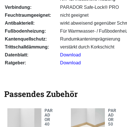
Verbindung:
PARADOR Safe-Lock® PRO
Feuchtraumgeeignet:
nicht geeignet
Antibakteriell:
wirkt abweisend gegenüber Schm
Fußbodenheizung:
Für Warmwasser- / Fußbodenhei
Kantenquellschutz:
Rundumkantenimprägnierung
Trittschalldämmung:
verstärkt durch Korkschicht
Datenblatt:
Download
Ratgeber:
Download
Passendes Zubehör
PAR
PAR
AD
AD
OR
OR
40
50