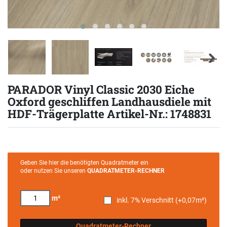
PARADOR Vinyl Classic 2030 Eiche
Oxford geschliffen Landhausdiele mit
HDF-Trägerplatte Artikel-Nr.: 1748831
Geben Sie hier die benötigten Quadratmeter ein
oder nutzen Sie unseren
QUADRATMETER-RECHNER
m²
inkl. 7% Verschnitt (+
0,07
m²)
Quadratmeter-Rechner