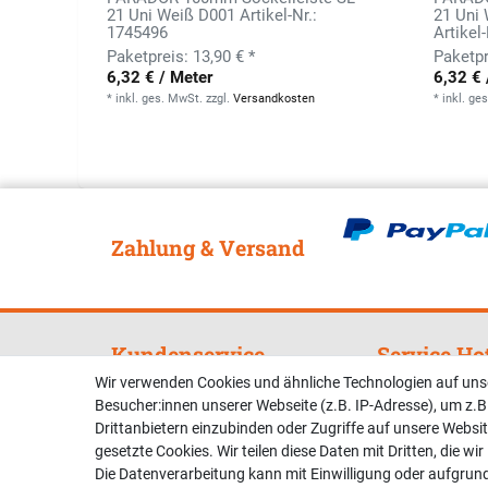
21 Uni Weiß D001 Artikel-Nr.:
21 Uni
1745496
Artikel
13,90 € *
6,32 € / Meter
6,32 € 
*
inkl. ges. MwSt.
zzgl.
Versandkosten
*
inkl. ge
Zahlung & Versand
Kundenservice
Service Ho
Wir verwenden Cookies und ähnliche Technologien auf un
Zahlung & Versand
Telefonische U
Besucher:innen unserer Webseite (z.B. IP-Adresse), um z.B
Beratung unter:
Kontakt
Drittanbietern einzubinden oder Zugriffe auf unsere Websit
gesetzte Cookies. Wir teilen diese Daten mit Dritten, die wi
02381 9878909
Die Datenverarbeitung kann mit Einwilligung oder aufgrun