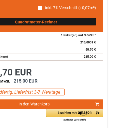
inkl. 7% Verschnitt (+
0,07
m²)
Quadratmeter-Rechner
1
Paket(en) mit
3,663
m²
215,0001
€
58,70
€
akete)
215,00
€
,70 EUR
215,00 EUR
% MwSt.
fertig, Lieferfrist 3-7 Werktage
In den Warenkorb