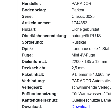
Hersteller:
PARADOR
Bodenbelag:
Parkett
Serie:
Classic 3025
:
Artikelnummer
1744852
Holzart:
Eiche gebürstet
Oberflächenveredelung:
naturgeölt PLUS
Sortierung:
Rustikal
:
Optik
Landhausdiele 1-Stab
Fuge:
Mini 4V-Fuge
Dielenformat:
2200 x 185 x 13 mm
Deckschicht:
2,5 mm
Paketinhalt:
9 Elemente / 3,663 m² 
Verbindung:
PARADOR Automatic-
Verlegeart:
schwimmende Verleg
Fußbodenheizung:
Für Warmwasser- / F
Kantenquellschutz:
Quellgeschützte Lam
Download:
Download