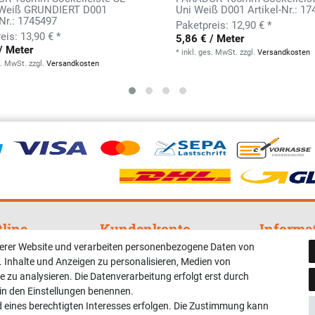
 Weiß GRUNDIERT D001
Uni Weiß D001 Artikel-Nr.: 1
-Nr.: 1745497
12,90 € *
13,90 € *
5,86 € / Meter
/ Meter
*
inkl. ges. MwSt.
zzgl.
Versandkosten
s. MwSt.
zzgl.
Versandkosten
tline
Kundenkonto
Informa
serer Website und verarbeiten personenbezogene Daten von
nterstützung und
Registrieren
Widerrufsre
. Inhalte und Anzeigen zu personalisieren, Medien von
Login
Impressum
e zu analysieren. Die Datenverarbeitung erfolgt erst durch
r in den Einstellungen benennen.
Hilfe
Datenschut
d eines berechtigten Interesses erfolgen. Die Zustimmung kann
AGB