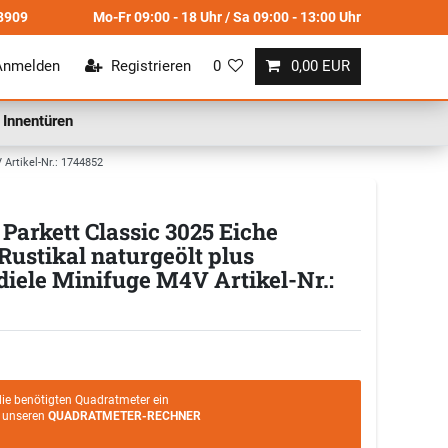
8909
Mo-Fr 09:00 - 18 Uhr / Sa 09:00 - 13:00 Uhr
Anmelden
Registrieren
0
0,00 EUR
Innentüren
Artikel-Nr.: 1744852
arkett Classic 3025 Eiche
Rustikal naturgeölt plus
iele Minifuge M4V Artikel-Nr.:
die benötigten Quadratmeter ein
e unseren
QUADRATMETER-RECHNER