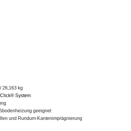
/ 26,163 kg
Click® System
ung
ußbodenheizung geeignet
ellen und Rundum-Kantenimprägnierung