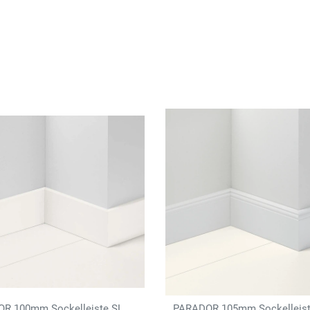
R 100mm Sockelleiste SL
PARADOR 105mm Sockelleist