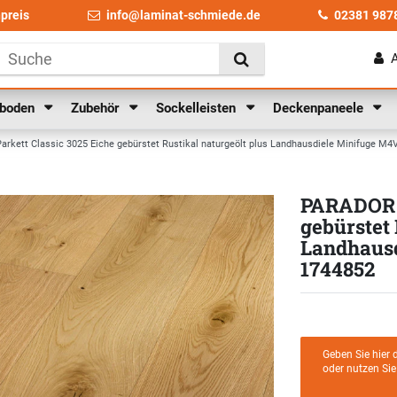
npreis
info@laminat-schmiede.de
02381 987
lboden
Zubehör
Sockelleisten
Deckenpaneele
rkett Classic 3025 Eiche gebürstet Rustikal naturgeölt plus Landhausdiele Minifuge M4V 
PARADOR P
gebürstet 
Landhausd
1744852
Geben Sie hier 
oder nutzen Si