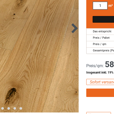
m²
Das entspricht
Preis / Paket
Preis / qm
Gesamtpreis (P
58
Preis/qm:
Insgesamt inkl. 19
Sofort versand