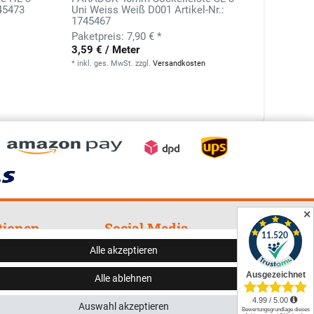
745473
Uni Weiss Weiß D001 Artikel-Nr.:
Uni We
1745467
7,90 € *
5,86 €
3,59 € / Meter
*
inkl. g
*
inkl. ges. MwSt.
zzgl.
Versandkosten
✕
tionen
Social Media
Alle akzeptieren
cht
Alle ablehnen
zerklärung
Auswahl akzeptieren