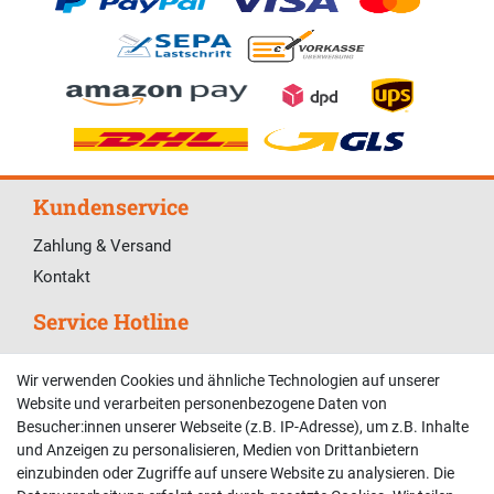
Kundenservice
Zahlung & Versand
Kontakt
Service Hotline
Telefonische Unterstützung und Beratung unter:
Wir verwenden Cookies und ähnliche Technologien auf unserer
02381 9878909
Website und verarbeiten personenbezogene Daten von
Besucher:innen unserer Webseite (z.B. IP-Adresse), um z.B. Inhalte
Mo-Fr, 9:00 - 18:00 Uhr
und Anzeigen zu personalisieren, Medien von Drittanbietern
Sa, 9:00 - 13:00 Uhr
einzubinden oder Zugriffe auf unsere Website zu analysieren. Die