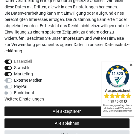
Datenverarbeitung erfolgt erst durch gesetzte Cookies. Wir teilen
Kundenkonto
diese Daten mit Dritten, die wir in den Einstellungen benennen.
Die Datenverarbeitung kann mit Einwilligung oder aufgrund eines
Registrieren
berechtigten Interesses erfolgen. Die Zustimmung kann erteilt oder
abgelehnt werden. Es besteht das Recht, nicht einzuwilligen und die
Login
Einwilligung zu einem späteren Zeitpunkt zu ändern oder zu
Hilfe
widerrufen. Beachten Sie unser
Impressum
und weitere Hinweise
Informationen
zur Verwendung personenbezogener Daten in unserer
Daten­schutz­
erklärung
.
Widerrufsrecht
Essenziell
Impressum
✕
Statistik
Datenschutzerklärung
Marketing
Externe Medien
AGB
PayPal
Vertrag widerrufen
Funktional
Social Media
Weitere Einstellungen
Alle akzeptieren
Alle ablehnen
© Copyright 2026 | Alle Rechte vorbehalten.