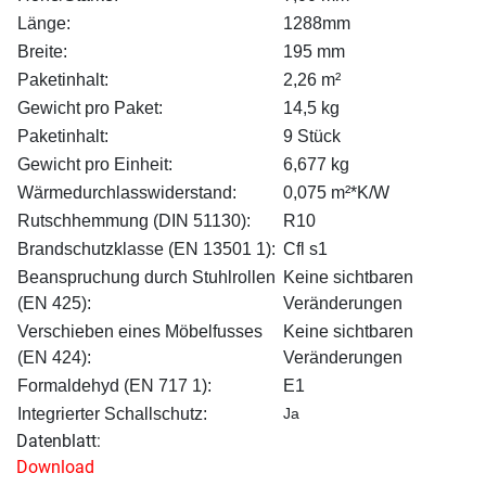
Länge:
1288mm
Breite:
195 mm
Paketinhalt:
2,26 m²
Gewicht pro Paket:
14,5 kg
Paketinhalt:
9 Stück
Gewicht pro Einheit:
6,677 kg
Wärmedurchlasswiderstand:
0,075 m²*K/W
Rutschhemmung (DIN 51130):
R10
Brandschutzklasse (EN 13501 1):
Cfl s1
Beanspruchung durch Stuhlrollen
Keine sichtbaren
(EN 425):
Veränderungen
Verschieben eines Möbelfusses
Keine sichtbaren
(EN 424):
Veränderungen
Formaldehyd (EN 717 1):
E1
Integrierter Schallschutz:
Ja
Datenblatt:
Download