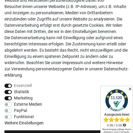
Website und verarbeiten personenbezogene Daten von
Besucher:innen unserer Webseite (z.B. IP-Adresse), um z.B. Inhalte
Mo-Fr, 9:00 - 18:00 Uhr
und Anzeigen zu personalisieren, Medien von Drittanbietern
Sa, 9:00 - 13:00 Uhr
einzubinden oder Zugriffe auf unsere Website zu analysieren. Die
Datenverarbeitung erfolgt erst durch gesetzte Cookies. Wir teilen
Kundenkonto
diese Daten mit Dritten, die wir in den Einstellungen benennen.
Die Datenverarbeitung kann mit Einwilligung oder aufgrund eines
Registrieren
berechtigten Interesses erfolgen. Die Zustimmung kann erteilt oder
abgelehnt werden. Es besteht das Recht, nicht einzuwilligen und die
Login
Einwilligung zu einem späteren Zeitpunkt zu ändern oder zu
Hilfe
widerrufen. Beachten Sie unser
Impressum
und weitere Hinweise
Informationen
zur Verwendung personenbezogener Daten in unserer
Daten­schutz­
erklärung
.
Widerrufsrecht
Essenziell
Impressum
✕
Statistik
Datenschutzerklärung
Marketing
Externe Medien
AGB
PayPal
Vertrag widerrufen
Funktional
Social Media
Weitere Einstellungen