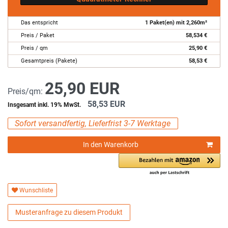
Das entspricht
1
Paket(en) mit
2,260
m²
Preis / Paket
58,534
€
Preis / qm
25,90
€
Gesamtpreis (Pakete)
58,53
€
25,90 EUR
Preis/qm:
58,53 EUR
Insgesamt inkl. 19% MwSt.
Sofort versandfertig, Lieferfrist 3-7 Werktage
In den Warenkorb
Wunschliste
Musteranfrage zu diesem Produkt