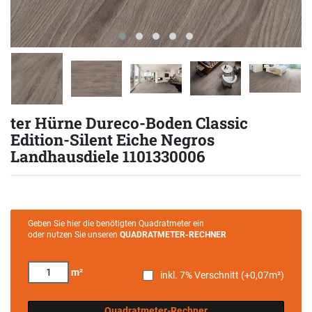
ter Hürne Dureco-Boden Classic
Edition-Silent Eiche Negros
Landhausdiele 1101330006
Geben Sie hier die benötigten Quadratmeter ein
oder nutzen Sie unseren
QUADRATMETER-RECHNER
m²
inkl. 7% Verschnitt (+
0,07
m²)
Quadratmeter-Rechner