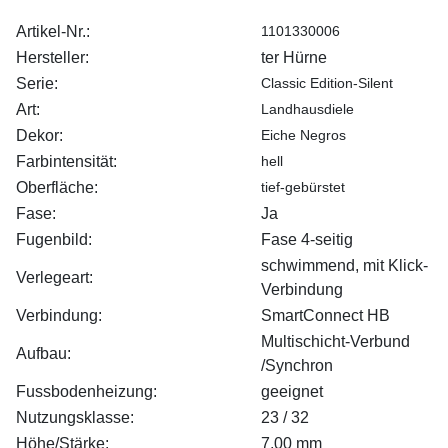
Artikel-Nr.:
1101330006
Hersteller:
ter Hürne
Serie:
Classic Edition-Silent
Art:
Landhausdiele
Dekor:
Eiche Negros
Farbintensität:
hell
Oberfläche:
tief-gebürstet
Fase:
Ja
Fugenbild:
Fase 4-seitig
schwimmend, mit Klick-
Verlegeart:
Verbindung
Verbindung:
SmartConnect HB
Multischicht-Verbund
Aufbau:
/Synchron
Fussbodenheizung:
geeignet
Nutzungsklasse:
23 / 32
Höhe/Stärke:
7,00 mm