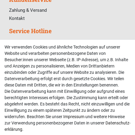
Zahlung & Versand
Kontakt
Service Hotline
Telefonische Unterstützung und Beratung unter:
Wir verwenden Cookies und ähnliche Technologien auf unserer
02381 9878909
Website und verarbeiten personenbezogene Daten von
Besucher:innen unserer Webseite (z.B. IP-Adresse), um z.B. Inhalte
Mo-Fr, 9:00 - 18:00 Uhr
und Anzeigen zu personalisieren, Medien von Drittanbietern
Sa, 9:00 - 13:00 Uhr
einzubinden oder Zugriffe auf unsere Website zu analysieren. Die
Datenverarbeitung erfolgt erst durch gesetzte Cookies. Wir teilen
Kundenkonto
diese Daten mit Dritten, die wir in den Einstellungen benennen.
Die Datenverarbeitung kann mit Einwilligung oder aufgrund eines
Registrieren
berechtigten Interesses erfolgen. Die Zustimmung kann erteilt oder
abgelehnt werden. Es besteht das Recht, nicht einzuwilligen und die
Login
Einwilligung zu einem späteren Zeitpunkt zu ändern oder zu
Hilfe
widerrufen. Beachten Sie unser
Impressum
und weitere Hinweise
Informationen
zur Verwendung personenbezogener Daten in unserer
Daten­schutz­
erklärung
.
Widerrufsrecht