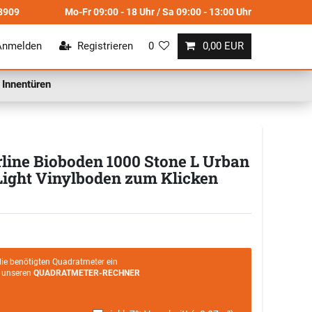
8909
Mo-Fr 09:00 - 18 Uhr / Sa 09:00 - 13:00 Uhr
Anmelden
Registrieren
0
0,00 EUR
Innentüren
line Bioboden 1000 Stone L Urban
Light Vinylboden zum Klicken
die benötigten Quadratmeter ein
e unseren
QUADRATMETER-RECHNER