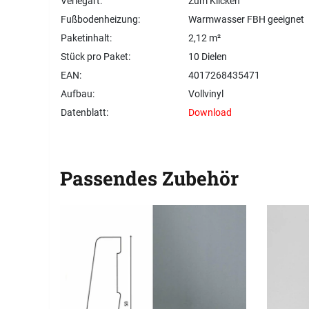
Verlegart:
Zum Klicken
Fußbodenheizung:
Warmwasser FBH geeignet
Paketinhalt:
2,12 m²
Stück pro Paket:
10 Dielen
EAN:
4017268435471
Aufbau:
Vollvinyl
Datenblatt:
Download
Passendes Zubehör