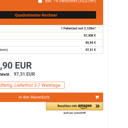
inkl. 7% Verschnitt (+
0,07
m²)
Quadratmeter-Rechner
1
Paket(en) mit
2,120
m²
97,308
€
45,90
€
akete)
97,31
€
,90 EUR
97,31 EUR
% MwSt.
fertig, Lieferfrist 3-7 Werktage
In den Warenkorb