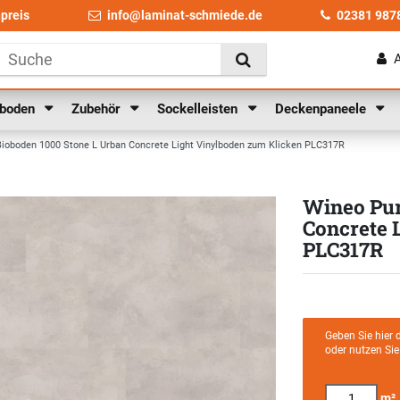
npreis
info@laminat-schmiede.de
02381 987
lboden
Zubehör
Sockelleisten
Deckenpaneele
Bioboden 1000 Stone L Urban Concrete Light Vinylboden zum Klicken PLC317R
Wineo Pur
Concrete 
PLC317R
Geben Sie hier 
oder nutzen Si
m²