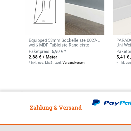
Equipped 58mm Sockelleiste 0027-L
PARADO
weiß MDF Fußleiste Randleiste
Uni Wei
6,90 € *
2,88 € / Meter
5,41 € 
*
inkl. ges. MwSt.
zzgl.
Versandkosten
*
inkl. ge
Zahlung & Versand