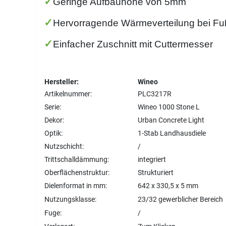
✓
Geringe Aufbauhöhe von 5mm
✓
Hervorragende Wärmeverteilung bei F
✓
Einfacher Zuschnitt mit Cuttermesser
Hersteller:
Wineo
Artikelnummer:
PLC3217R
Serie:
Wineo 1000 Stone L
Dekor:
Urban Concrete Light
Optik:
1-Stab Landhausdiele
Nutzschicht:
/
Trittschalldämmung:
integriert
Oberflächenstruktur:
Strukturiert
Dielenformat in mm:
642 x 330,5 x 5 mm
Nutzungsklasse:
23/32 gewerblicher Bereich
Fuge:
/