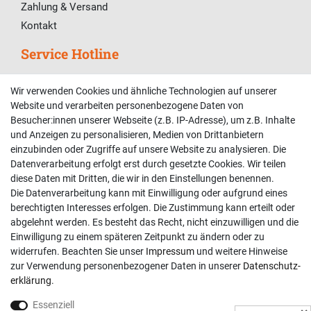
Zahlung & Versand
Kontakt
Service Hotline
Telefonische Unterstützung und Beratung unter:
Wir verwenden Cookies und ähnliche Technologien auf unserer
02381 9878909
Website und verarbeiten personenbezogene Daten von
Besucher:innen unserer Webseite (z.B. IP-Adresse), um z.B. Inhalte
Mo-Fr, 9:00 - 18:00 Uhr
und Anzeigen zu personalisieren, Medien von Drittanbietern
Sa, 9:00 - 13:00 Uhr
einzubinden oder Zugriffe auf unsere Website zu analysieren. Die
Datenverarbeitung erfolgt erst durch gesetzte Cookies. Wir teilen
Kundenkonto
diese Daten mit Dritten, die wir in den Einstellungen benennen.
Die Datenverarbeitung kann mit Einwilligung oder aufgrund eines
Registrieren
berechtigten Interesses erfolgen. Die Zustimmung kann erteilt oder
abgelehnt werden. Es besteht das Recht, nicht einzuwilligen und die
Login
Einwilligung zu einem späteren Zeitpunkt zu ändern oder zu
Hilfe
widerrufen. Beachten Sie unser
Impressum
und weitere Hinweise
Informationen
zur Verwendung personenbezogener Daten in unserer
Daten­schutz­
erklärung
.
Widerrufsrecht
Essenziell