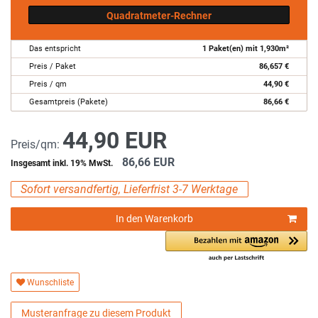
Quadratmeter-Rechner
Das entspricht
1
Paket(en) mit
1,930
m²
Preis / Paket
86,657
€
Preis / qm
44,90
€
Gesamtpreis (Pakete)
86,66
€
44,90 EUR
Preis/qm:
86,66 EUR
Insgesamt inkl. 19% MwSt.
Sofort versandfertig, Lieferfrist 3-7 Werktage
In den Warenkorb
Wunschliste
Musteranfrage zu diesem Produkt