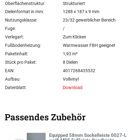
Oberflächenstruktur:
Strukturiert
Dielenformat in mm:
1288 x 187 x 9 mm
Nutzungsklasse:
23/32 gewerblicher Bereich
Fuge:
/
Verlegart:
Zum Klicken
Fußbodenheizung:
Warmwasser FBH geeignet
Paketinhalt:
1,93 m²
Stück pro Paket:
8 Dielen
EAN:
4017268435532
Aufbau:
Vollvinyl
Datenblatt:
Download
Passendes Zubehör
Equipped 58mm Sockelleiste 0027-L