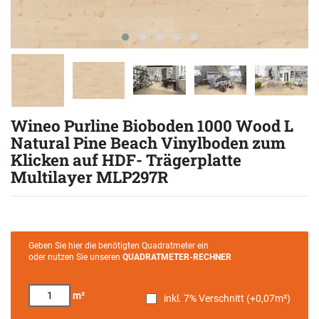
Wineo Purline Bioboden 1000 Wood L
Natural Pine Beach Vinylboden zum
Klicken auf HDF- Trägerplatte
Multilayer MLP297R
Geben Sie hier die benötigten Quadratmeter ein
oder nutzen Sie unseren
QUADRATMETER-RECHNER
m²
inkl. 7% Verschnitt (+
0,07
m²)