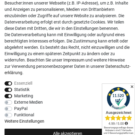
Besucher:innen unserer Webseite (z.B. IP-Adresse), um z.B. Inhalte
Mo-Fr, 9:00 - 18:00 Uhr
und Anzeigen zu personalisieren, Medien von Drittanbietern
Sa, 9:00 - 13:00 Uhr
einzubinden oder Zugriffe auf unsere Website zu analysieren. Die
Datenverarbeitung erfolgt erst durch gesetzte Cookies. Wir teilen
Kundenkonto
diese Daten mit Dritten, die wir in den Einstellungen benennen.
Die Datenverarbeitung kann mit Einwilligung oder aufgrund eines
Registrieren
berechtigten Interesses erfolgen. Die Zustimmung kann erteilt oder
abgelehnt werden. Es besteht das Recht, nicht einzuwilligen und die
Login
Einwilligung zu einem späteren Zeitpunkt zu ändern oder zu
Hilfe
widerrufen. Beachten Sie unser
Impressum
und weitere Hinweise
Informationen
zur Verwendung personenbezogener Daten in unserer
Daten­schutz­
erklärung
.
Widerrufsrecht
Essenziell
Impressum
✕
Statistik
Datenschutzerklärung
Marketing
Externe Medien
AGB
PayPal
Vertrag widerrufen
Funktional
Social Media
Weitere Einstellungen
Alle akzeptieren