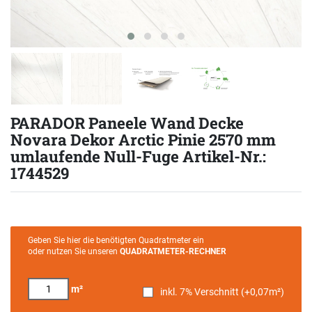
PARADOR Paneele Wand Decke
Novara Dekor Arctic Pinie 2570 mm
umlaufende Null-Fuge Artikel-Nr.:
1744529
Geben Sie hier die benötigten Quadratmeter ein
oder nutzen Sie unseren
QUADRATMETER-RECHNER
m²
inkl. 7% Verschnitt (+
0,07
m²)