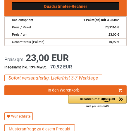
Quadratmeter-Rechner
Das entspricht
1
Paket(en) mit
3,084
m²
Preis / Paket
70,9166
€
Preis / qm
23,00
€
Gesamtpreis (Pakete)
70,92
€
23,00 EUR
Preis/qm:
70,92 EUR
Insgesamt inkl. 19% MwSt.
Sofort versandfertig, Lieferfrist 3-7 Werktage
In den Warenkorb
Wunschliste
Musteranfrage zu diesem Produkt