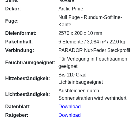
:
Serie
Novara
Dekor:
Arctic Pinie
Null Fuge - Rundum-Softline-
Fuge:
Kante
Dielenformat:
2570 x 200 x 10 mm
Paketinhalt:
6 Elemente / 3,084 m² / 22,0 kg
Verbindung:
PARADOR Nut-Fe­der Steck­pro­fil
Für Verlegung in Feuchträumen
Feuchtraumgeeignet:
geeignet
Bis 110 Grad
Hitzebeständigkeit:
Lichteinbaugeeignet
Ausbleichen durch
Lichtbeständigkeit:
Sonnenstrahlen wird verhindert
Datenblatt:
Download
Ratgeber:
Download