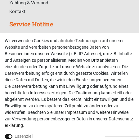
Zahlung & Versand
Kontakt
Service Hotline
Telefonische Unterstützung und Beratung unter:
Wir verwenden Cookies und ähnliche Technologien auf unserer
02381 9878909
Website und verarbeiten personenbezogene Daten von
Besucher:innen unserer Webseite (z.B. IP-Adresse), um z.B. Inhalte
Mo-Fr, 9:00 - 18:00 Uhr
und Anzeigen zu personalisieren, Medien von Drittanbietern
Sa, 9:00 - 13:00 Uhr
einzubinden oder Zugriffe auf unsere Website zu analysieren. Die
Datenverarbeitung erfolgt erst durch gesetzte Cookies. Wir teilen
Kundenkonto
diese Daten mit Dritten, die wir in den Einstellungen benennen.
Die Datenverarbeitung kann mit Einwilligung oder aufgrund eines
Registrieren
berechtigten Interesses erfolgen. Die Zustimmung kann erteilt oder
abgelehnt werden. Es besteht das Recht, nicht einzuwilligen und die
Login
Einwilligung zu einem späteren Zeitpunkt zu ändern oder zu
Hilfe
widerrufen. Beachten Sie unser
Impressum
und weitere Hinweise
Informationen
zur Verwendung personenbezogener Daten in unserer
Daten­schutz­
erklärung
.
Widerrufsrecht
Essenziell