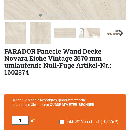
PARADOR Paneele Wand Decke
Novara Eiche Vintage 2570 mm
umlaufende Null-Fuge Artikel-Nr.:
1602374
Geben Sie hier die benötigten Quadratmeter ein
oder nutzen Sie unseren
QUADRATMETER-RECHNER
m²
inkl. 7% Verschnitt (+
0,07
m²)