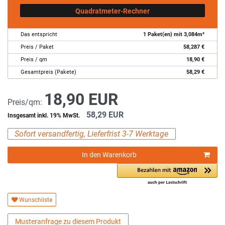
Quadratmeter-Rechner
Das entspricht
1
Paket(en) mit
3,084
m²
Preis / Paket
58,287
€
Preis / qm
18,90
€
Gesamtpreis (Pakete)
58,29
€
18,90 EUR
Preis/qm:
58,29 EUR
Insgesamt inkl. 19% MwSt.
Sofort versandfertig, Lieferfrist 3-7 Werktage
In den Warenkorb
Wunschliste
Musteranfrage zu diesem Produkt