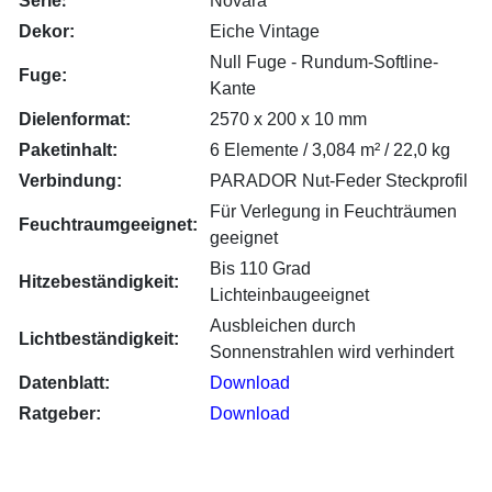
:
Serie
Novara
Dekor:
Eiche Vintage
Null Fuge - Rundum-Softline-
Fuge:
Kante
Dielenformat:
2570 x 200 x 10 mm
Paketinhalt:
6 Elemente / 3,084 m² / 22,0 kg
Verbindung:
PARADOR Nut-Fe­der Steck­pro­fil
Für Verlegung in Feuchträumen
Feuchtraumgeeignet:
geeignet
Bis 110 Grad
Hitzebeständigkeit:
Lichteinbaugeeignet
Ausbleichen durch
Lichtbeständigkeit:
Sonnenstrahlen wird verhindert
Datenblatt:
Download
Ratgeber:
Download