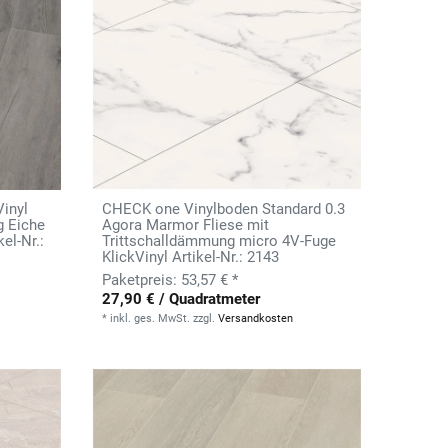
inyl
CHECK one Vinylboden Standard 0.3
g Eiche
Agora Marmor Fliese mit
el-Nr.:
Trittschalldämmung micro 4V-Fuge
KlickVinyl Artikel-Nr.: 2143
53,57 € *
27,90 € / Quadratmeter
*
inkl. ges. MwSt.
zzgl.
Versandkosten