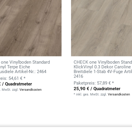
one Vinylboden Standard
CHECK one Vinylboden Stand
inyl Terpe Eiche
KlickVinyl 0.3 Dekor Caroline
sdiele Artikel-Nr.: 2464
Breitdiele 1-Stab 4V-Fuge Artik
2416
54,61 € *
57,89 € *
€ / Quadratmeter
25,90 € / Quadratmeter
s. MwSt.
zzgl.
Versandkosten
*
inkl. ges. MwSt.
zzgl.
Versandkosten