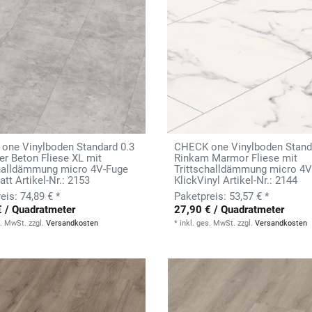
one Vinylboden Standard 0.3
CHECK one Vinylboden Stand
r Beton Fliese XL mit
Rinkam Marmor Fliese mit
challdämmung micro 4V-Fuge
Trittschalldämmung micro 4V
tt Artikel-Nr.: 2153
KlickVinyl Artikel-Nr.: 2144
74,89 € *
53,57 € *
€ / Quadratmeter
27,90 € / Quadratmeter
s. MwSt.
zzgl.
Versandkosten
*
inkl. ges. MwSt.
zzgl.
Versandkosten