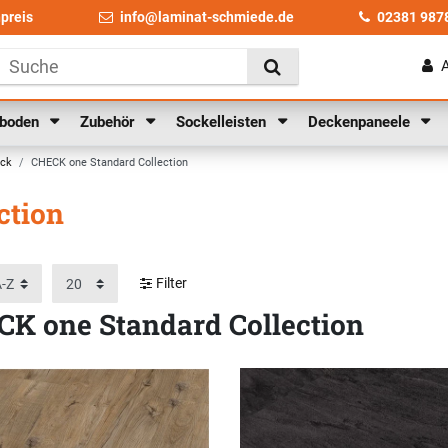
npreis
info@laminat-schmiede.de
02381 987
lboden
Zubehör
Sockelleisten
Deckenpaneele
eck
CHECK one Standard Collection
ction
Filter
K one Standard Collection