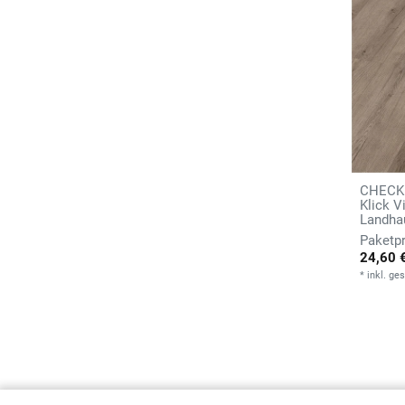
CHECK 
Klick V
Landhau
24,60 
*
inkl. ge