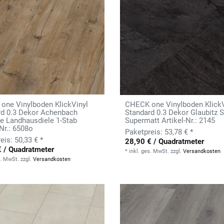
one Vinylboden KlickVinyl
CHECK one Vinylboden KlickV
rd 0.3 Dekor Achenbach
Standard 0.3 Dekor Glaubitz S
e Landhausdiele 1-Stab
Supermatt Artikel-Nr.: 2145
-Nr.: 6508o
53,78 € *
50,33 € *
28,90 € / Quadratmeter
€ / Quadratmeter
*
inkl. ges. MwSt.
zzgl.
Versandkosten
s. MwSt.
zzgl.
Versandkosten