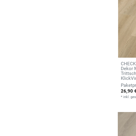
CHECK 
Dekor M
Tritts
KlickVi
26,90 
*
inkl. ge