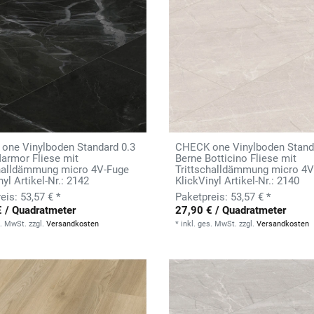
one Vinylboden Standard 0.3
CHECK one Vinylboden Stand
armor Fliese mit
Berne Botticino Fliese mit
challdämmung micro 4V-Fuge
Trittschalldämmung micro 4V
nyl Artikel-Nr.: 2142
KlickVinyl Artikel-Nr.: 2140
53,57 € *
53,57 € *
€ / Quadratmeter
27,90 € / Quadratmeter
s. MwSt.
zzgl.
Versandkosten
*
inkl. ges. MwSt.
zzgl.
Versandkosten