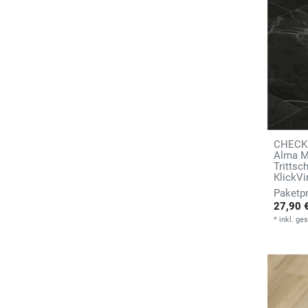
CHECK 
Alma M
Tritts
KlickVi
27,90 
*
inkl. ge