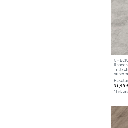
CHECK 
Rhadene
Tritts
superma
31,99 
*
inkl. ge