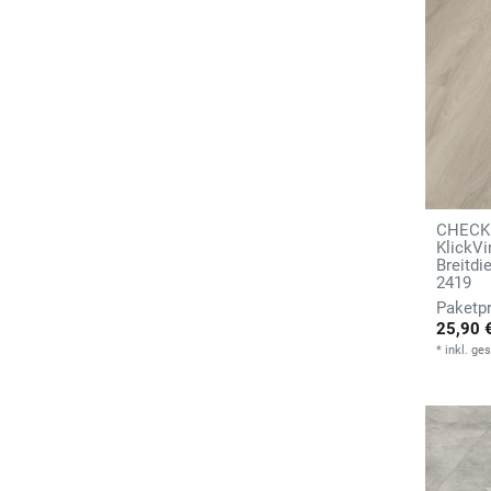
CHECK 
KlickVi
Breitdi
2419
25,90 
*
inkl. ge