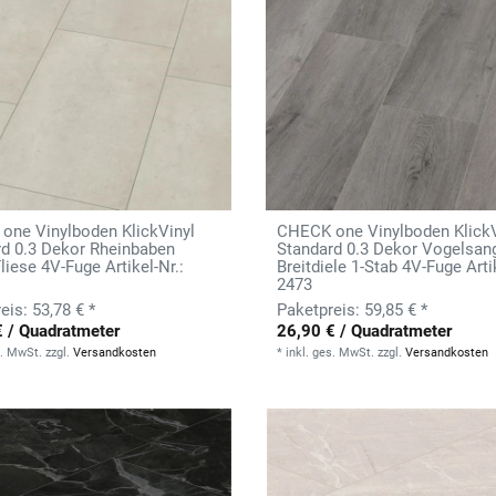
one Vinylboden KlickVinyl
CHECK one Vinylboden KlickV
rd 0.3 Dekor Rheinbaben
Standard 0.3 Dekor Vogelsan
liese 4V-Fuge Artikel-Nr.:
Breitdiele 1-Stab 4V-Fuge Artik
2473
53,78 € *
59,85 € *
€ / Quadratmeter
26,90 € / Quadratmeter
s. MwSt.
zzgl.
Versandkosten
*
inkl. ges. MwSt.
zzgl.
Versandkosten