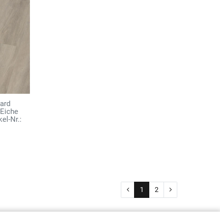
ard
 Eiche
el-Nr.:
1
2