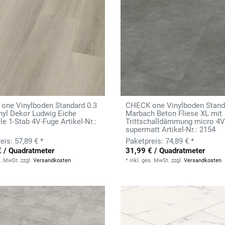
one Vinylboden Standard 0.3
CHECK one Vinylboden Stand
nyl Dekor Ludwig Eiche
Marbach Beton Fliese XL mit
ele 1-Stab 4V-Fuge Artikel-Nr.:
Trittschalldämmung micro 4V
supermatt Artikel-Nr.: 2154
57,89 € *
74,89 € *
€ / Quadratmeter
31,99 € / Quadratmeter
s. MwSt.
zzgl.
Versandkosten
*
inkl. ges. MwSt.
zzgl.
Versandkosten