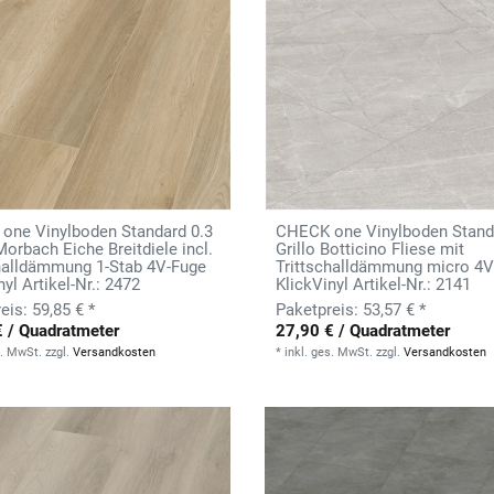
one Vinylboden Standard 0.3
CHECK one Vinylboden Stand
orbach Eiche Breitdiele incl.
Grillo Botticino Fliese mit
challdämmung 1-Stab 4V-Fuge
Trittschalldämmung micro 4V
nyl Artikel-Nr.: 2472
KlickVinyl Artikel-Nr.: 2141
59,85 € *
53,57 € *
€ / Quadratmeter
27,90 € / Quadratmeter
s. MwSt.
zzgl.
Versandkosten
*
inkl. ges. MwSt.
zzgl.
Versandkosten